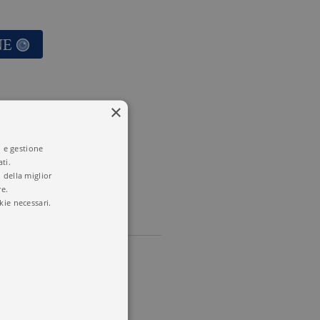
NE
×
HIO
i e gestione
ti.
 della miglior
re.
kie necessari.