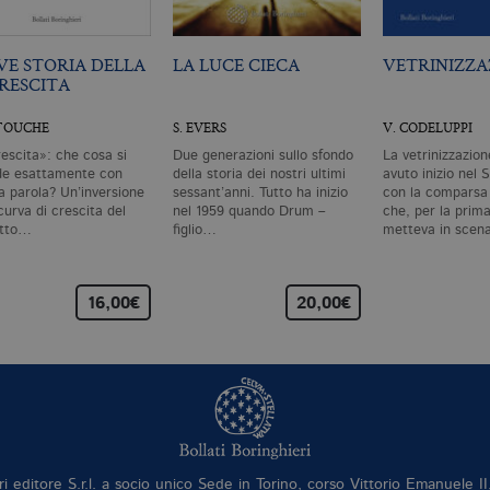
VE STORIA DELLA
LA LUCE CIECA
VETRINIZZA
RESCITA
ATOUCHE
S. EVERS
V. CODELUPPI
escita»: che cosa si
Due generazioni sullo sfondo
La vetrinizzazion
de esattamente con
della storia dei nostri ultimi
avuto inizio nel 
a parola? Un’inversione
sessant’anni. Tutto ha inizio
con la comparsa 
curva di crescita del
nel 1959 quando Drum –
che, per la prima
otto…
figlio…
metteva in sce
16,00€
20,00€
ri editore S.r.l. a socio unico Sede in Torino, corso Vittorio Emanuele 