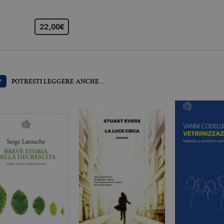
viene utilizzato per limitare la quantità di dati registr
alto volume di traffico.
22,00€
Scadenza
Descrizione
.it
3 mesi
Utilizzato da Facebook per fornire una serie di prodotti pubblicitari 
da inserzionisti di terze parti
?
POTRESTI LEGGERE ANCHE…