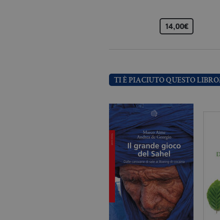
14,00€
Nome
Dominio
_fbp
.bollatiboringhieri
TI È PIACIUTO QUESTO LIBRO