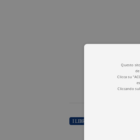
Questo sito
de
Clicca su "AC
es
Cliccando sul
I LIBRI DI MARCO IACOBONI