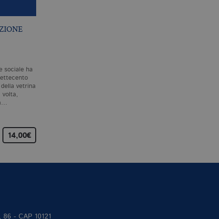
ZIONE
ETICA
OLOCAUSTO
AMERICANO
B. DE SPINOZA
DAVID E. STANNARD
e sociale ha
Il capolavoro filosofico di
L’olocausto americano iniziò
Settecento
Spinoza, l’esposizione del suo
nel momento stesso della
della vetrina
sistema metafisico, al quale
scoperta del Nuovo
 volta,
lavorò dal 1661 al 1665 per…
Mondo.Poche ore dopo ave
na…
toccato terra…
14,00€
18,00€
37,00
II, 86 - CAP 10121