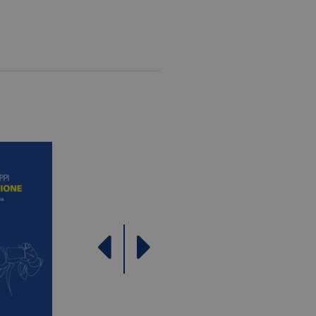
ati da Google su siti Web ad
come offerte in tempo reale