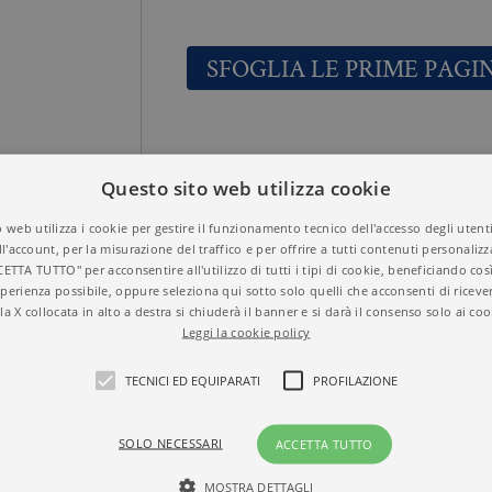
SFOGLIA LE PRIME PAGI
I NEURONI SPECC
Titolo
Questo sito web utilizza cookie
9788833918709
ISBN
MARCO IACOBONI
Autore
 web utilizza i cookie per gestire il funzionamento tecnico dell'accesso degli utent
SAGGI
Collana
ll'account, per la misurazione del traffico e per offrire a tutti contenuti personalizza
SCIENZA
Temi
CETTA TUTTO" per acconsentire all'utilizzo di tutti i tipi di cookie, beneficiando così
2008
Anno
perienza possibile, oppure seleziona qui sotto solo quelli che acconsenti di riceve
Brossura
Formato
la X collocata in alto a destra si chiuderà il banner e si darà il consenso solo ai coo
267
N° di pagine
Leggi la cookie policy
TECNICI ED EQUIPARATI
PROFILAZIONE
SOLO NECESSARI
ACCETTA TUTTO
MOSTRA DETTAGLI