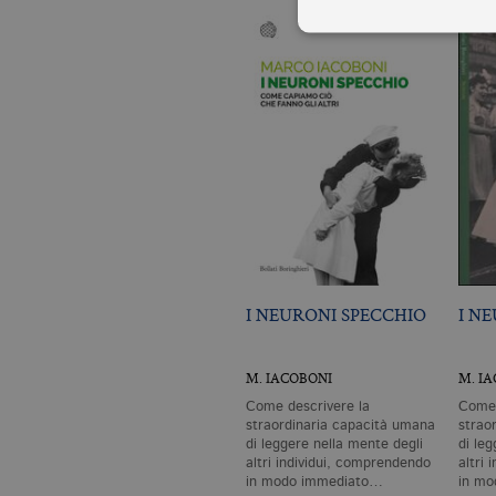
I cookie tecnici sono stretta
dell'account. Il sito Web non
Garante, i cookie analitici 
Nome
Do
CookieScriptConsent
.bo
_ga
.bo
I NEURONI SPECCHIO
I N
M. IACOBONI
M. I
_gid
.bo
Come descrivere la
Come 
straordinaria capacità umana
strao
di leggere nella mente degli
di le
_gat_UA-96327731-1
.bo
altri individui, comprendendo
altri
in modo immediato…
in m