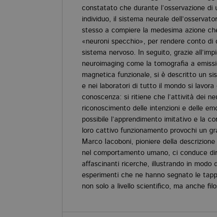
constatato che durante l’osservazione di 
individuo, il sistema neurale dell’osservato
stesso a compiere la medesima azione che 
«neuroni specchio», per rendere conto di 
sistema nervoso. In seguito, grazie all’imp
neuroimaging come la tomografia a emissio
magnetica funzionale, si è descritto un s
e nei laboratori di tutto il mondo si lavora
conoscenza: si ritiene che l’attività dei ne
riconoscimento delle intenzioni e delle emo
possibile l’apprendimento imitativo e la c
loro cattivo funzionamento provochi un gr
Marco Iacoboni, pioniere della descrizione
nel comportamento umano, ci conduce dir
affascinanti ricerche, illustrando in modo d
esperimenti che ne hanno segnato le tappe
non solo a livello scientifico, ma anche filo