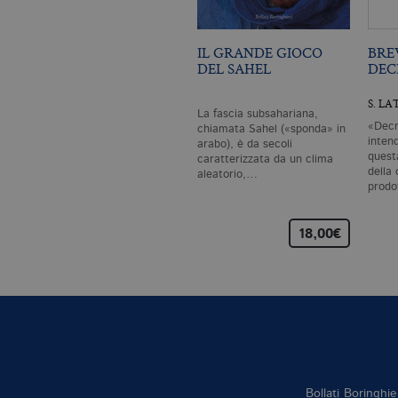
IL GRANDE GIOCO
BRE
DEL SAHEL
DEC
S. L
La fascia subsahariana,
«Decr
chiamata Sahel («sponda» in
inten
arabo), è da secoli
quest
caratterizzata da un clima
della 
aleatorio,…
prod
18,00€
Bollati Boringhie