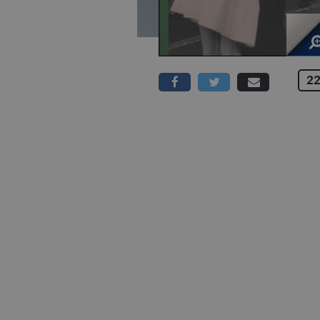
22
267 PAGINE