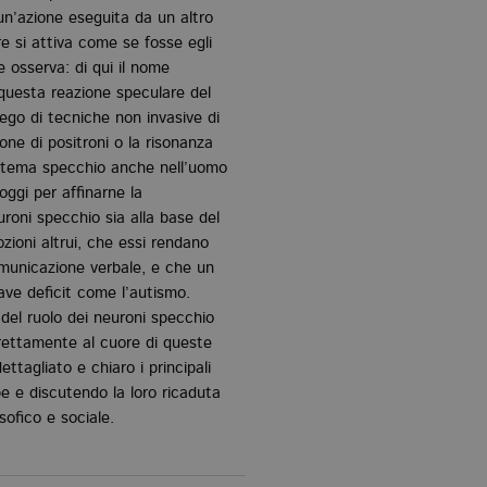
un’azione eseguita da un altro
re si attiva come se fosse egli
osserva: di qui il nome
questa reazione speculare del
iego di tecniche non invasive di
ne di positroni o la risonanza
istema specchio anche nell’uomo
 oggi per affinarne la
uroni specchio sia alla base del
zioni altrui, che essi rendano
omunicazione verbale, e che un
ave deficit come l’autismo.
 del ruolo dei neuroni specchio
ettamente al cuore di queste
ettagliato e chiaro i principali
 e discutendo la loro ricaduta
sofico e sociale.