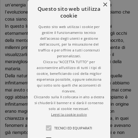
×
un’energia «oscure», che determinano la struttura e
Questo sito web utilizza
l’evoluzione dell’Universo, anche se ancora non sappiamo che
cookie
cosa siano.
Questo sito web utilizza i cookie per
In questo libro leggeremo anche la storia degli atomi
gestire il funzionamento tecnico
eternamente in moto nel vuoto. Furono «visti» con gli occhi
dell'accesso degli utenti e gestione
della mente da uomini geniali come Leucippo e Democrito,
dell'account, per la misurazione del
millenni prima che la scienza consentisse effettivamente di
traffico e per offrire a tutti contenuti
visualizzarli e di penetrare al loro interno, scoprendo il
personalizzati.
Clicca su "ACCETTA TUTTO" per
meraviglioso mondo quantistico e i costituenti ultimi della
acconsentire all'utilizzo di tutti i tipi di
materia.
cookie, beneficiando così della miglior
Della natura, sia a scale infinitamente piccole sia a quelle
esperienza possibile, oppure seleziona
infinitamente grandi, oggi sappiamo moltissimo. Non abbiamo
qui sotto solo quelli che acconsenti di
mai avuto così tanta conoscenza – e, al contempo, mai come
ricevere.
Cliccando sulla X collocata in alto a destra
oggi abbiamo avuto la certezza che ciò che non sappiamo è
si chiuderà il banner e si darà il consenso
infinitamente di più. Perché se è vero che le parole in origine
solo ai cookie necessari.
erano magiche,
Nove parole della fisica
ci svela – con
Leggi la cookie policy
chiarezza e rigore – la magia che risiede nella natura, in quei
fenomeni al contempo familiari e pieni di mistero che avevano
TECNICI ED EQUIPARATI
già riempito di meraviglia i nostri antenati più antichi e non