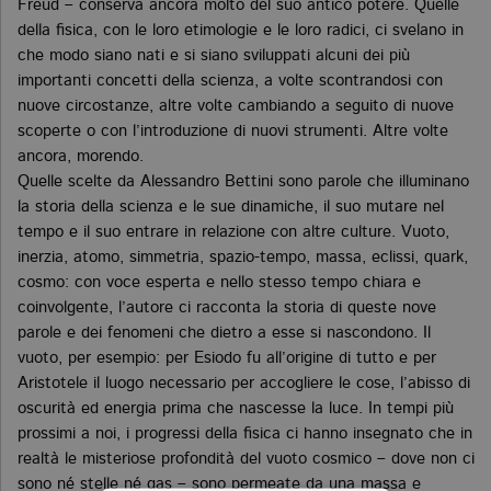
Freud – conserva ancora molto del suo antico potere. Quelle
della fisica, con le loro etimologie e le loro radici, ci svelano in
che modo siano nati e si siano sviluppati alcuni dei più
importanti concetti della scienza, a volte scontrandosi con
nuove circostanze, altre volte cambiando a seguito di nuove
scoperte o con l’introduzione di nuovi strumenti. Altre volte
ancora, morendo.
Quelle scelte da Alessandro Bettini sono parole che illuminano
la storia della scienza e le sue dinamiche, il suo mutare nel
tempo e il suo entrare in relazione con altre culture. Vuoto,
inerzia, atomo, simmetria, spazio-tempo, massa, eclissi, quark,
cosmo: con voce esperta e nello stesso tempo chiara e
coinvolgente, l’autore ci racconta la storia di queste nove
parole e dei fenomeni che dietro a esse si nascondono. Il
vuoto, per esempio: per Esiodo fu all’origine di tutto e per
Aristotele il luogo necessario per accogliere le cose, l’abisso di
oscurità ed energia prima che nascesse la luce. In tempi più
prossimi a noi, i progressi della fisica ci hanno insegnato che in
realtà le misteriose profondità del vuoto cosmico – dove non ci
sono né stelle né gas – sono permeate da una massa e