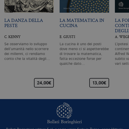
ag
va
pe
pa
e 
LA DANZA DELLA
LA MATEMATICA IN
LA FO
ut
PESTE
CUCINA
CONTI
co
te
DEGL
de
C. KENNY
E. GIUSTI
A. WEG
vi
di
Se osserviamo lo sviluppo
La cucina è uno dei posti
L’ipotesi
_gat_UA-96327731-1
.bollatiboringhieri.it
1 minuto
Si
dell’umanità nello scorrere
dove meno ci si aspetterebbe
continen
co
dei millenni, ci rendiamo
di trovare la matematica,
Alfred 
pa
conto che la vitalità degli…
fatta eccezione forse per
subito v
i
qualche dato…
vari set
G
An
cu
pa
n
24,00€
13,00€
il
id
u
de
de
cu
È
va
co
vi
pe