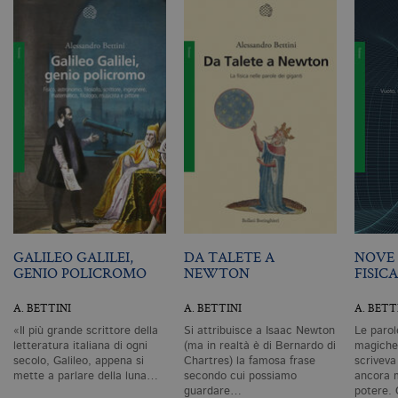
Nome
Dominio
Scadenza
De
CookieScriptConsent
.bollatiboringhieri.it
1 mese
Q
vi
da
C
Sc
ri
pr
co
co
vi
ne
il
co
C
Sc
fu
co
GALILEO GALILEI,
DA TALETE A
NOVE 
GENIO POLICROMO
NEWTON
FISICA
_ga
.bollatiboringhieri.it
2 anni
Q
di
as
A. BETTINI
A. BETTINI
A. BETT
G
Un
«Il più grande scrittore della
Si attribuisce a Isaac Newton
Le parol
An
letteratura italiana di ogni
(ma in realtà è di Bernardo di
magiche,
u
a
secolo, Galileo, appena si
Chartres) la famosa frase
scriveva
si
mette a parlare della luna…
secondo cui possiamo
ancora m
de
guardare…
potere.