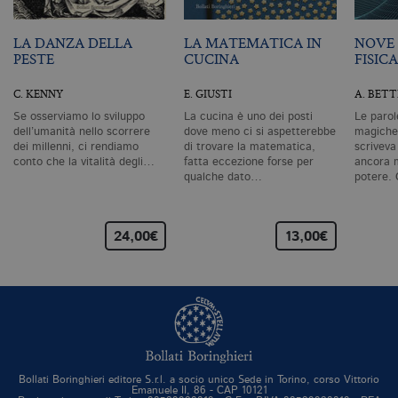
pa
si
pe
LA DANZA DELLA
LA MATEMATICA IN
NOVE 
da
vi
PESTE
CUCINA
FISICA
se
ca
ra
C. KENNY
E. GIUSTI
A. BETT
an
Se osserviamo lo sviluppo
La cucina è uno dei posti
Le parol
_gid
.bollatiboringhieri.it
1 giorno
Q
dell’umanità nello scorrere
dove meno ci si aspetterebbe
magiche,
è 
dei millenni, ci rendiamo
di trovare la matematica,
scriveva
G
conto che la vitalità degli…
fatta eccezione forse per
ancora m
An
qualche dato…
potere.
M
ag
va
pe
pa
24,00€
13,00€
e 
ut
co
te
de
vi
di
_gat_UA-96327731-1
.bollatiboringhieri.it
1 minuto
Si
co
pa
i
Bollati Boringhieri editore S.r.l. a socio unico Sede in Torino, corso Vittorio
G
Emanuele II, 86 - CAP 10121