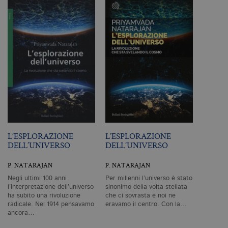
Profilazione
I cookie tecnici sono strettamente
necessari, consentono la funzionalità
del sito Web principale come l'accesso
degli utenti e la gestione dell'account. Il
sito Web non può essere utilizzato
correttamente senza i cookie
strettamente necessari. Col rispetto
delle condizioni previste dal Garante, i
cookie analitici sono equiparati ai
tecnici e dunque non necessitano del
consenso.
Nome
Dominio
Scadenza
De
L’ESPLORAZIONE
L’ESPLORAZIONE
CookieScriptConsent
.bollatiboringhieri.it
1 mese
Q
DELL’UNIVERSO
DELL’UNIVERSO
vi
da
C
P. NATARAJAN
P. NATARAJAN
Sc
ri
Negli ultimi 100 anni
Per millenni l’universo è stato
pr
co
l’interpretazione dell’universo
sinonimo della volta stellata
co
ha subito una rivoluzione
che ci sovrasta e noi ne
vi
radicale. Nel 1914 pensavamo
eravamo il centro. Con la…
ne
ancora…
il
co