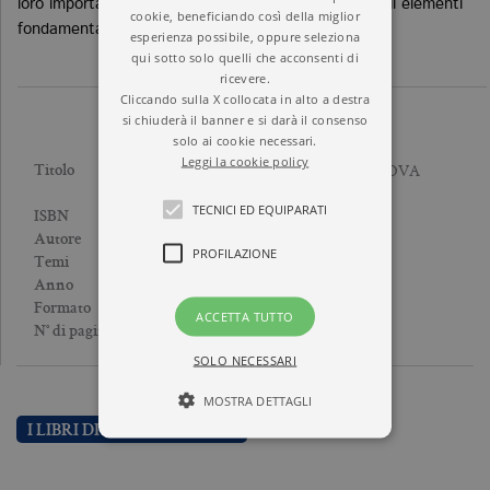
loro importanza, e testimonianza viva e attuale degli elementi
cookie, beneficiando così della miglior
fondamentali del discorso logico-matematico.
esperienza possibile, oppure seleziona
qui sotto solo quelli che acconsenti di
ricevere.
Cliccando sulla X collocata in alto a destra
si chiuderà il banner e si darà il consenso
solo ai cookie necessari.
Leggi la cookie policy
ALLE ORIGINI DELLA NUOVA
Titolo
LOGICA
TECNICI ED EQUIPARATI
9788833934280
ISBN
GOTTLOB FREGE
Autore
PROFILAZIONE
MATEMATICA
Temi
2020
Anno
Brossura
Formato
ACCETTA TUTTO
352
N° di pagine
SOLO NECESSARI
MOSTRA DETTAGLI
I LIBRI DI GOTTLOB FREGE
Tecnici ed equiparati