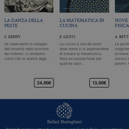
ri
pa
si
pe
da
LA DANZA DELLA
LA MATEMATICA IN
NOVE 
vi
PESTE
CUCINA
FISICA
se
ca
ra
C. KENNY
E. GIUSTI
A. BETT
an
Se osserviamo lo sviluppo
La cucina è uno dei posti
Le parol
_gid
.bollatiboringhieri.it
1 giorno
Q
è 
dell’umanità nello scorrere
dove meno ci si aspetterebbe
magiche,
G
dei millenni, ci rendiamo
di trovare la matematica,
scriveva
An
conto che la vitalità degli…
fatta eccezione forse per
ancora m
M
qualche dato…
potere.
ag
va
pe
pa
e 
24,00€
13,00€
ut
co
te
de
vi
di
_gat_UA-96327731-1
.bollatiboringhieri.it
1 minuto
Si
co
pa
i