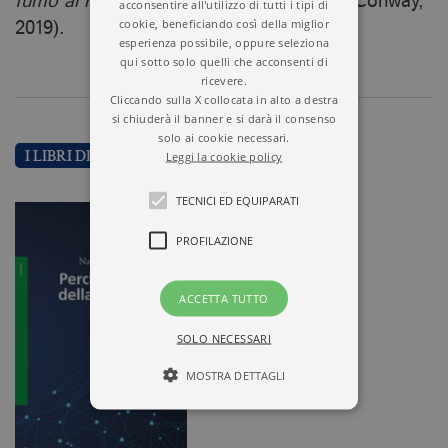
fumo al riscaldamento globale
(con Erik Conway,
acconsentire all'utilizzo di tutti i tipi di
cookie, beneficiando così della miglior
2019).
esperienza possibile, oppure seleziona
qui sotto solo quelli che acconsenti di
ricevere.
Cliccando sulla X collocata in alto a destra
si chiuderà il banner e si darà il consenso
solo ai cookie necessari.
Leggi la cookie policy
I LIBRI DI NAOMI ORESKES
TECNICI ED EQUIPARATI
PROFILAZIONE
ACCETTA TUTTO
SOLO NECESSARI
MOSTRA DETTAGLI