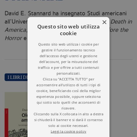
David E. Stannard ha insegnato Studi americani
×
all’Università delle Hawaii. Tra i suoi libri:
Death in
Questo sito web utilizza
America
,
The Puritan Way of Death
,
Before the
cookie
Horror
e
Honor Killing
.
Questo sito web utilizza i cookie per
gestire il funzionamento tecnico
dell'accesso degli utenti e gestione
dell'account, per la misurazione del
traffico e per offrire a tutti contenuti
personalizzati.
I LIBRI DI DAVID E. STANNARD
Clicca su "ACCETTA TUTTO" per
acconsentire all'utilizzo di tutti i tipi di
cookie, beneficiando così della miglior
esperienza possibile, oppure seleziona
qui sotto solo quelli che acconsenti di
ricevere.
Cliccando sulla X collocata in alto a destra
si chiuderà il banner e si darà il consenso
solo ai cookie necessari.
Leggi la cookie policy