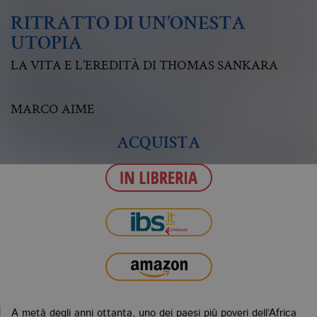
RITRATTO DI UN’ONESTA
UTOPIA
LA VITA E L’EREDITÀ DI THOMAS SANKARA
MARCO AIME
ACQUISTA
A metà degli anni ottanta, uno dei paesi più poveri dell’Africa