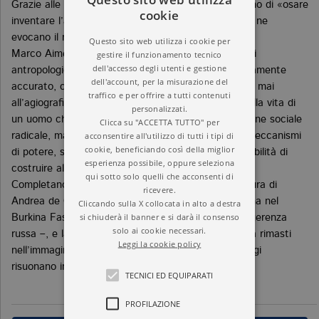
Grazie alle battaglie che ha combattuto, il suo sogno di «osare
cookie
inventare l’avvenire» è ancora vivo tra i giovani che ne
evocano il nome.
Questo sito web utilizza i cookie per
gestire il funzionamento tecnico
Marco Aime, una delle voci più autorevoli degli studi
dell'accesso degli utenti e gestione
antropologici in Italia, costruisce un discorso storicamente
dell'account, per la misurazione del
accurato, con una narrazione serrata che non cede mai
traffico e per offrire a tutti contenuti
all’agiografia: un’analisi profonda e appassionata della vita di
personalizzati.
un uomo che ha incarnato un sogno di trasformazione sociale
Clicca su "ACCETTA TUTTO" per
acconsentire all'utilizzo di tutti i tipi di
radicale, ma anche un’occasione di riflessione sui meccanismi
cookie, beneficiando così della miglior
di potere, sulle dinamiche di resistenza e sulla possibilità di
esperienza possibile, oppure seleziona
costruire alternative politiche autentiche.
qui sotto solo quelli che acconsenti di
Completano il volume una preziosa postfazione a cura di
ricevere.
Andrea de Georgio, che inquadra l’eredità sankariana nel
Cliccando sulla X collocata in alto a destra
si chiuderà il banner e si darà il consenso
Burkina Faso di oggi – tra radicalismo islamico e ingerenza
solo ai cookie necessari.
russa –, e la selezione di quattro discorsi di Sankara rimasti
Leggi la cookie policy
nell’immaginario collettivo, interventi che ancora oggi
risuonano incredibilmente moderni.
TECNICI ED EQUIPARATI
PROFILAZIONE