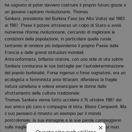
ha sognato di poter davvero costruire il proprio futuro grazie a
un giovane capitano rivoluzionario. Thomas
Sankara, presidente del Burkina Faso (ex Alto Volta) dal 1983
al 1987. Prese il potere attraverso un colpo di Stato e avviò
numerose riforme rivoluzionarie, cercando di migliorare le
condizioni della popolazione, in particolare quella rurale,
tentando di rendere più indipendente il proprio Paese dalla
Francia e dalle grandi istituzioni mondiali.
Anticonformista, brillante oratore, con uno stile di vita sobrio
Sankara conduceva le sue battaglie per l’autodeterminazione
del popolo burkinabé. Forse ingenuo o forse sognatore, era un
ecologista e femminista ante litteram: difendeva la fragile
natura saheliana e voleva emancipare le donne dallo
sfruttamento della cultura tradizionale.
Thomas Sankara venne fatto uccidere il 15 ottobre 1987 dal
suo amico più caro e compagno di lotta, Blaise Compaoré. Ma
il suo pensiero è rimasto un esempio per il mondo
postcoloniale: la sua immagine e le sue parole campeggiano
×
sulle magliette, sugli adesivi delle auto, nei disegni sui muri.
Questo sito web utilizza