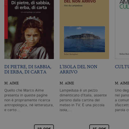
CookieScriptConsent
.bollatiboringhieri.it
1 mese
Q
vi
da
C
Sc
ri
pr
co
co
vi
ne
il
co
C
Sc
DI PIETRE, DI SABBIA,
L’ISOLA DEL NON
CULT
fu
DI ERBA, DI CARTA
ARRIVO
co
_ga
.bollatiboringhieri.it
2 anni
Q
M. AIME
M. AIME
M. AIM
di
as
Quello che Marco Aime
Lampedusa è un pezzo
Uno degl
G
presenta in queste pagine
dimenticato d’Italia, assente
nel pano
Un
non è propriamente ricerca
persino dalla cartina del
a comuni
An
u
antropologica, né letteratura,
meteo in TV. È una piccola
sfaccett
a
e certo…
isola,…
parola 
si
de
an
c