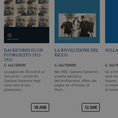
I cookie tecnici sono strettamente
necessari, consentono la funzionalità
del sito Web principale come l'accesso
degli utenti e la gestione dell'account. Il
sito Web non può essere utilizzato
correttamente senza i cookie
strettamente necessari. Col rispetto
delle condizioni previste dal Garante, i
cookie analitici sono equiparati ai
tecnici e dunque non necessitano del
consenso.
DAI RICORDI DI UN
LA RIVOLUZIONE DEL
SULL
Nome
Dominio
Scadenza
De
FUORUSCITO 1922-
RICCO
1933
CookieScriptConsent
.bollatiboringhieri.it
1 mese
Q
vi
G. SALVEMINI
G. SALVEMINI
G. SALV
da
C
Le pagine dei
Ricordi di un
Nel 1952, Gaetano Salvemini,
Gli scrit
Sc
fuoruscito
– scritte da
anziano patriarca
sono mai
ri
Gaetano Salvemini negli
dell’antifascismo, affida alle
italiano
pr
ultimi anni di vita –
pagine de «Il Ponte» di
in rivist
co
co
presentano…
Piero…
di lezio
vi
ne
il
co
18,00€
12,50€
C
Sc
fu