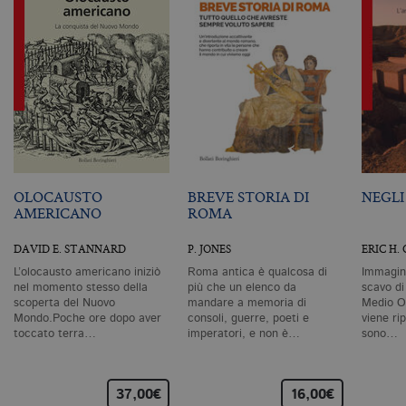
m
c
id
de
in
ri
pa
si
pe
da
vi
se
ca
ra
an
OLOCAUSTO
BREVE STORIA DI
NEGLI
_gid
.bollatiboringhieri.it
1 giorno
Q
AMERICANO
ROMA
è 
G
An
DAVID E. STANNARD
P. JONES
ERIC H.
M
ag
L’olocausto americano iniziò
Roma antica è qualcosa di
Immagin
va
nel momento stesso della
più che un elenco da
scavo di
pe
scoperta del Nuovo
mandare a memoria di
Medio Or
pa
Mondo.Poche ore dopo aver
consoli, guerre, poeti e
viene ri
e 
toccato terra…
imperatori, e non è…
sono…
ut
co
te
de
vi
37,00€
16,00€
di