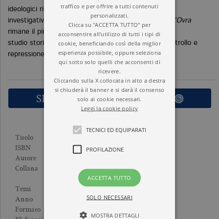
traffico e per offrire a tutti contenuti
ideologici risultano stravolti dall’impatto col sistema
personalizzati.
investigativo repressivo. Ancora oggi
I tentacoli dell’Ovra
Clicca su "ACCETTA TUTTO" per
rimane il più importante e completo
acconsentire all'utilizzo di tutti i tipi di
cookie, beneficiando così della miglior
studio storiografico sulla macchina poliziesca di controllo e
esperienza possibile, oppure seleziona
repressione nell’Italia fascista.
qui sotto solo quelli che acconsenti di
ricevere.
Cliccando sulla X collocata in alto a destra
si chiuderà il banner e si darà il consenso
SFOGLIA LE PRIME PAGINE
solo ai cookie necessari.
Leggi la cookie policy
TECNICI ED EQUIPARATI
I TENTACOLI DELL’OVRA
Titolo
9788833934532
ISBN
PROFILAZIONE
MIMMO FRANZINELLI
Autore
UNIVERSALE BOLLATI
Collana
ACCETTA TUTTO
BORINGHIERI
STORIA
Temi
SOLO NECESSARI
2020
Anno
Brossura
Formato
MOSTRA DETTAGLI