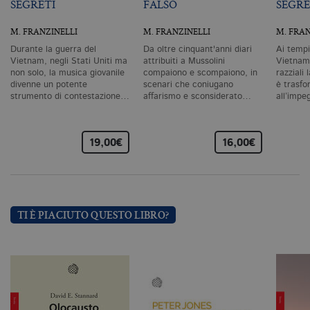
SEGRETI
FALSO
SEGRE
co
co
vi
M. FRANZINELLI
M. FRANZINELLI
M. FRAN
ne
il
Durante la guerra del
Da oltre cinquant'anni diari
Ai tempi
co
C
Vietnam, negli Stati Uniti ma
attribuiti a Mussolini
Vietnam 
Sc
non solo, la musica giovanile
compaiono e scompaiono, in
razziali 
fu
divenne un potente
scenari che coniugano
è trasfo
co
strumento di contestazione…
affarismo e sconsiderato…
all’impe
_ga
.bollatiboringhieri.it
2 anni
Q
di
as
G
19,00€
16,00€
Un
An
u
a
si
de
an
TI È PIACIUTO QUESTO LIBRO?
c
ut
G
Q
vi
pe
ut
a
n
ge