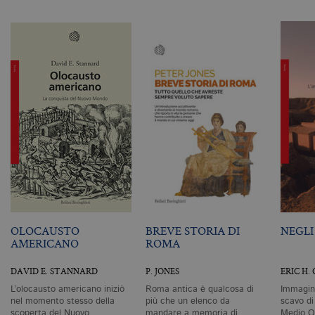
di
as
G
Un
An
u
a
si
de
an
c
ut
G
Q
vi
pe
ut
a
n
ge
m
c
id
OLOCAUSTO
BREVE STORIA DI
NEGLI
de
in
AMERICANO
ROMA
ri
pa
si
DAVID E. STANNARD
P. JONES
ERIC H.
pe
da
L’olocausto americano iniziò
Roma antica è qualcosa di
Immagin
vi
nel momento stesso della
più che un elenco da
scavo di
se
scoperta del Nuovo
mandare a memoria di
Medio Or