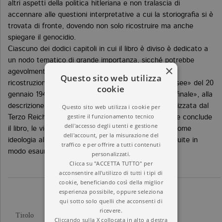
altri aspetti della politica hitleriana e non tralascia di
accennare alle questioni interpretative a cui la storiografia si è
trovata di fronte, dovendo non solo ricostruire ma anche
spiegare il genocidio.
Ciascuno dei dodici capitoli in cui il libro è diviso è dedicato a
un nodo tematico di grande importanza, sicché potrebbe
×
agevolmente essere letto in modo autonomo. Dalla
Questo sito web utilizza
ricostruzione della cosiddetta «conferenza di Wannsee» del 20
cookie
gennaio 1942, dove fu sistematizzata la «soluzione finale», alla
descrizione analitica della macchina genocida organizzata dal
Questo sito web utilizza i cookie per
gestire il funzionamento tecnico
Terzo Reich con metodi «scientifici» e industriali che conclude
dell'accesso degli utenti e gestione
il libro, le vicende del passaggio dall’antisemitismo come
dell'account, per la misurazione del
ideologia alla pratica dello sterminio vengono ricostruite in
traffico e per offrire a tutti contenuti
modo esauriente e accessibile.
personalizzati.
Clicca su "ACCETTA TUTTO" per
acconsentire all'utilizzo di tutti i tipi di
cookie, beneficiando così della miglior
esperienza possibile, oppure seleziona
qui sotto solo quelli che acconsenti di
ricevere.
L’OLOCAUSTO
Titolo
Cliccando sulla X collocata in alto a destra