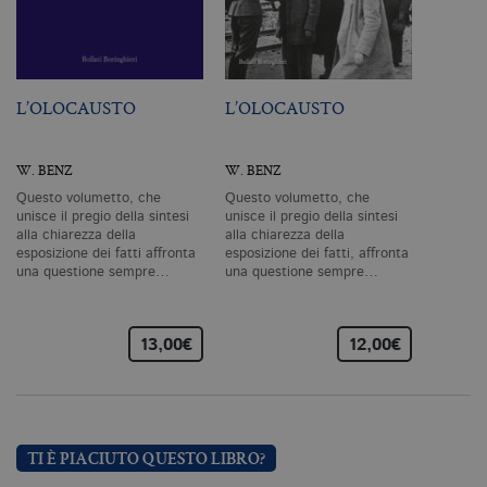
degli utenti e la gestione dell'account. Il
sito Web non può essere utilizzato
correttamente senza i cookie
strettamente necessari. Col rispetto
delle condizioni previste dal Garante, i
cookie analitici sono equiparati ai
L’OLOCAUSTO
L’OLOCAUSTO
tecnici e dunque non necessitano del
consenso.
Nome
Dominio
Scadenza
De
W. BENZ
W. BENZ
Questo volumetto, che
Questo volumetto, che
CookieScriptConsent
.bollatiboringhieri.it
1 mese
Q
vi
unisce il pregio della sintesi
unisce il pregio della sintesi
da
alla chiarezza della
alla chiarezza della
C
esposizione dei fatti affronta
esposizione dei fatti, affronta
Sc
una questione sempre…
una questione sempre…
ri
pr
co
co
vi
13,00€
12,00€
ne
il
co
C
Sc
fu
co
TI È PIACIUTO QUESTO LIBRO?
_ga
.bollatiboringhieri.it
2 anni
Q