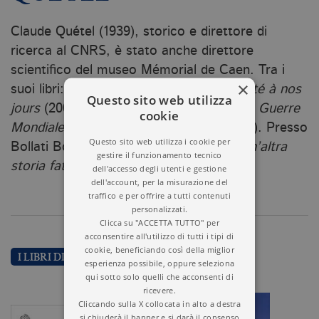
Claude Quétel (1939), storico e direttore di
ricerca al CNRS, è stato anche direttore
scientifico del museo Mémorial de Caen. Tra i
×
suoi libri:
Histoire de la folie. De l’Antiquité à nos
Questo sito web utilizza
jours
(2009),
Le Petit livre de la Seconde Guerre
cookie
Mondiale
(2012) e
Image de la folie
(2010). Presso
Questo sito web utilizza i cookie per
Bollati Boringhieri ha pubblicato
Muri. Un’altra
gestire il funzionamento tecnico
storia fatta dagli uomini
(2016 e 2019).
dell'accesso degli utenti e gestione
dell'account, per la misurazione del
traffico e per offrire a tutti contenuti
personalizzati.
Clicca su "ACCETTA TUTTO" per
acconsentire all'utilizzo di tutti i tipi di
cookie, beneficiando così della miglior
I LIBRI DI CLAUDE QUETEL
esperienza possibile, oppure seleziona
qui sotto solo quelli che acconsenti di
ricevere.
Cliccando sulla X collocata in alto a destra
si chiuderà il banner e si darà il consenso