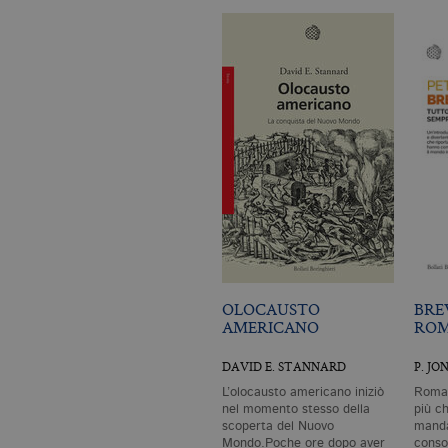
Nome
Dominio
_fbp
.bollatiboringhieri
OLOCAUSTO
BRE
AMERICANO
RO
DAVID E. STANNARD
P. JO
L’olocausto americano iniziò
Roma 
nel momento stesso della
più c
scoperta del Nuovo
manda
Mondo.Poche ore dopo aver
consol