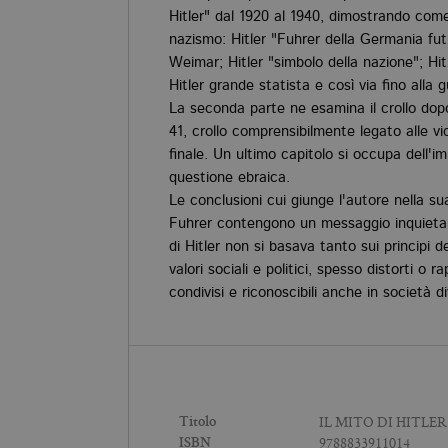
Hitler" dal 1920 al 1940, dimostrando come
nazismo: Hitler "Fuhrer della Germania fut
Weimar; Hitler "simbolo della nazione"; Hi
Hitler grande statista e così via fino alla g
La seconda parte ne esamina il crollo dopo
41, crollo comprensibilmente legato alle vi
finale. Un ultimo capitolo si occupa dell'im
questione ebraica.
Le conclusioni cui giunge l'autore nella sua
Fuhrer contengono un messaggio inquietan
di Hitler non si basava tanto sui principi d
valori sociali e politici, spesso distorti o
condivisi e riconoscibili anche in società d
IL MITO DI HITLER
Titolo
9788833911014
ISBN