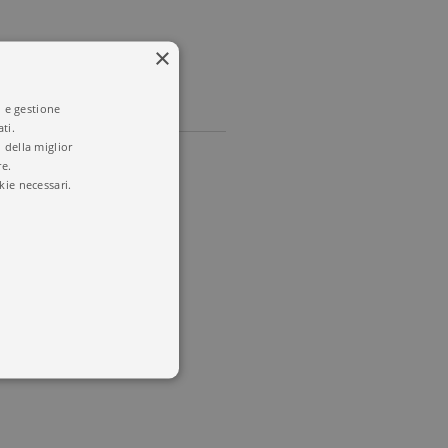
×
i e gestione
ti.
 della miglior
re.
kie necessari.