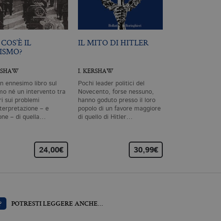
mente necessari, consentono la funzionalità del sito Web principale come l'accesso degli
 può essere utilizzato correttamente senza i cookie strettamente necessari. Col rispetto 
sono equiparati ai tecnici e dunque non necessitano del consenso.
minio
Scadenza
Descrizione
COS’È IL
IL MITO DI HITLER
ISMO?
llatiboringhieri.it
1 mese
Questo cookie viene utilizzato dal servizio Cookie-Scri
preferenze di consenso sui cookie dei visitatori. È nece
cookie di Cookie-Script.com funzioni correttamente.
ERSHAW
I. KERSHAW
llatiboringhieri.it
2 anni
Questo nome di cookie è associato a Google Universal 
n ennesimo libro sul
Pochi leader politici del
aggiornamento significativo del servizio di analisi pi
Google. Questo cookie viene utilizzato per distinguer
mo né un intervento tra
Novecento, forse nessuno,
un numero generato in modo casuale come identificator
tri sui problemi
hanno goduto presso il loro
ogni richiesta di pagina in un sito e utilizzato per calcola
nterpretazione – e
popolo di un favore maggiore
sessioni e campagne per i rapporti di analisi dei siti.
ione – di quella…
di quello di Hitler…
llatiboringhieri.it
1 giorno
Questo cookie è impostato da Google Analytics. Memo
univoco per ogni pagina visitata e viene utilizzato per 
delle visualizzazioni di pagina.
24,00€
30,99€
llatiboringhieri.it
1 minuto
Si tratta di un cookie di tipo pattern impostato da Goog
l'elemento pattern sul nome contiene il numero identi
dell'account o del sito Web a cui si riferisce. È una var
viene utilizzato per limitare la quantità di dati registr
alto volume di traffico.
?
POTRESTI LEGGERE ANCHE…