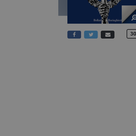
30
336 PAGINE