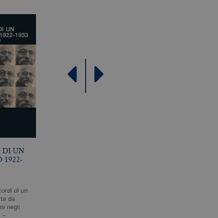
come offerte in tempo reale
 DI UN
IL MINISTRO DELLA
2 GIUGNO 1946
 1922-
MALA VITA
G. SALVEMINI
F. FORNARO
ordi di un
Pubblicato per la prima volta
Il 2-3 giugno 1946 con il vot
tte da
nel 1910, Il ministro della
della maggioranza degli
i negli
mala vita è un testo chiave
italiani nel referendum
a –
per la comprensione della
istituzionale l’Italia passò