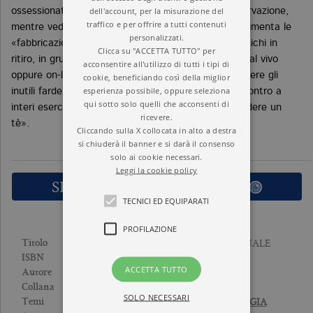
dell'account, per la misurazione del
ossessionato. Si affina allora la capacità di autosservazione,
traffico e per offrire a tutti contenuti
mentre vediamo interrompersi il meccanismo che alimenta le
personalizzati.
«fabbricazioni» abitudinarie della mente. Che si pratichi in
Clicca su "ACCETTA TUTTO" per
ritiro, in gruppi periodici o nella vita di ogni giorno, dal vivo
acconsentire all'utilizzo di tutti i tipi di
oppure on-line, l’Insight Dialogue aiuta a lasciar cadere gli
cookie, beneficiando così della miglior
esperienza possibile, oppure seleziona
inutili fardelli con i quali ci identifichiamo. «Si va incontro a
qui sotto solo quelli che acconsenti di
interi eserciti di conflitti interiori e li si invita a prendere un
ricevere.
tè».
Cliccando sulla X collocata in alto a destra
si chiuderà il banner e si darà il consenso
solo ai cookie necessari.
Leggi la cookie policy
SFOGLIA LE PRIME PAGINE
TECNICI ED EQUIPARATI
PROFILAZIONE
MINDFULNESS RELAZIONALE
Titolo
9788833927596
ISBN
ACCETTA TUTTO
GREGORY KRAMER
Autore
SAGGI
Collana
SOLO NECESSARI
PSICOANALISI E PSICOLOGIA
Temi