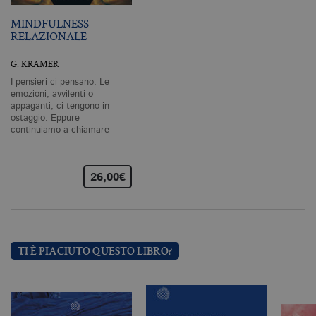
pr
co
MINDFULNESS
co
RELAZIONALE
vi
ne
il
G. KRAMER
co
C
I pensieri ci pensano. Le
Sc
emozioni, avvilenti o
fu
appaganti, ci tengono in
co
ostaggio. Eppure
_ga
.bollatiboringhieri.it
2 anni
Q
continuiamo a chiamare
di
«spontaneità»…
as
G
Un
An
26,00€
u
a
si
de
an
c
ut
TI È PIACIUTO QUESTO LIBRO?
G
Q
vi
pe
ut
a
n