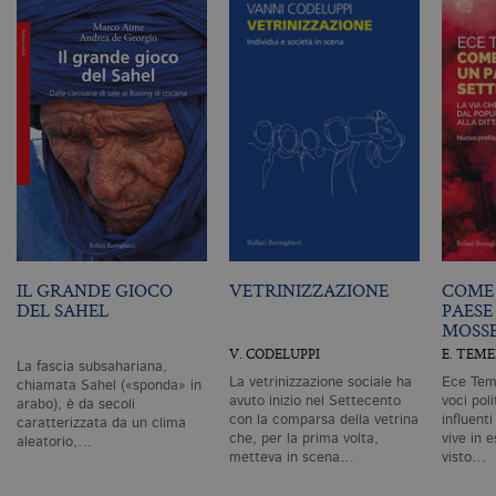
ge
m
c
id
de
in
ri
pa
si
pe
da
vi
se
ca
ra
an
_gid
.bollatiboringhieri.it
1 giorno
Q
IL GRANDE GIOCO
VETRINIZZAZIONE
COME 
è 
DEL SAHEL
PAESE
G
An
MOSS
M
V. CODELUPPI
E. TEM
ag
La fascia subsahariana,
va
La vetrinizzazione sociale ha
Ece Teme
chiamata Sahel («sponda» in
pe
avuto inizio nel Settecento
voci pol
pa
arabo), è da secoli
e 
con la comparsa della vetrina
influent
caratterizzata da un clima
ut
che, per la prima volta,
vive in e
aleatorio,…
co
metteva in scena…
visto…
te
de