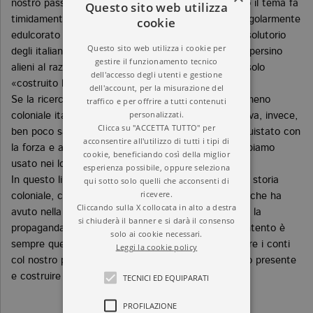
nostro passato coloniale stenta a decollare; quando il tema fa
Questo sito web utilizza
cookie
timidamente capolino nel discorso pubblico viene regolarmente
edulcorato e ricompare subito l’eterno mito autoassolutorio
Questo sito web utilizza i cookie per
degli italiani «brava gente», i colonizzatori «buoni», persino
gestire il funzionamento tecnico
alieni al razzismo. Siamo quelli che in Africa hanno solo
dell'accesso degli utenti e gestione
«costruito le strade».
dell'account, per la misurazione del
Se la ricerca storiografica ha bene indagato il fenomeno
traffico e per offrire a tutti contenuti
personalizzati.
coloniale italiano, a livello di consapevolezza collettiva, invece,
Clicca su "ACCETTA TUTTO" per
ben poco sappiamo delle nazioni che abbiamo conquistato con
acconsentire all'utilizzo di tutti i tipi di
la forza e ancora meno delle atroci violenze che abbiamo
cookie, beneficiando così della miglior
usato nei loro confronti nell’arco di decenni.
esperienza possibile, oppure seleziona
qui sotto solo quelli che acconsenti di
In questo libro Francesco Filippi ripercorre la nostra storia
ricevere.
coloniale, concentrandosi anche sulle conseguenze che ha
Cliccando sulla X collocata in alto a destra
avuto nella coscienza civile della nazione attraverso la
si chiuderà il banner e si darà il consenso
propaganda, la letteratura e la cultura popolare. L’intento è
solo ai cookie necessari.
sempre quello dichiarato nei suoi libri precedenti: fare i conti
Leggi la cookie policy
col nostro passato per comprendere meglio il nostro presente
e costruire meglio il futuro.
TECNICI ED EQUIPARATI
PROFILAZIONE