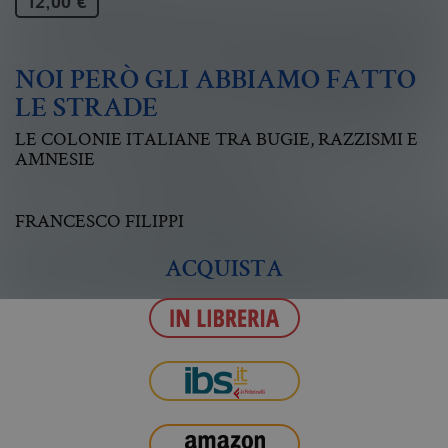
12,00 €
NOI PERÒ GLI ABBIAMO FATTO
LE STRADE
LE COLONIE ITALIANE TRA BUGIE, RAZZISMI E
AMNESIE
FRANCESCO FILIPPI
ACQUISTA