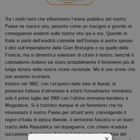
Tra i molti temi che infiammano l’arena pubblica del nostro
Paese ne manca uno, pesante come un macigno e gravido di
conseguenze evidenti sulla nostra vita qui e ora. Quando in
Italia si parla dell’eredità coloniale dell’Europa si punta spesso
il dito sull’imperialismo della Gran Bretagna o su quello della
Francia, ma si dimentica volentieri di citare il nostro, benché il
colonialismo italiano sia stato probabilmente il fenomeno più di
lunga durata della nostra storia nazionale. Ma è una storia che
non amiamo ricordare.
Iniziata nel 1882, con l’acquisto della baia di Assab, la
presenza italiana d’oltremare è infatti formalmente terminata
solo il primo luglio del 1960 con l’ultimo ammaina-bandiera a
Mogadiscio. Si è trattato dunque di un fenomeno che ha
interessato il nostro Paese per ottant’anni, coinvolgendo il
regno d’Italia di epoca liberale, il ventennio fascista e un buon
tratto della Repubblica nel dopoguerra, con chiare ricadute
successive, fino a oggi. Eppure l’elaborazione collettiva del
×