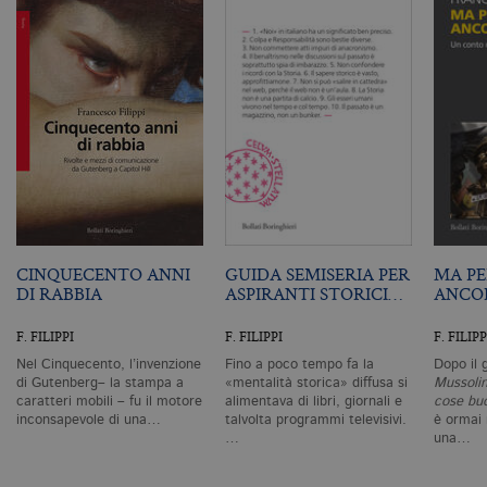
Nome
Dominio
Scadenza
De
CookieScriptConsent
.bollatiboringhieri.it
1 mese
Q
vi
da
C
Sc
ri
pr
co
co
vi
ne
il
co
C
Sc
fu
CINQUECENTO ANNI
GUIDA SEMISERIA PER
MA PE
co
DI RABBIA
ASPIRANTI STORICI…
ANCOR
_ga
.bollatiboringhieri.it
2 anni
Q
di
F. FILIPPI
F. FILIPPI
F. FILIPP
as
G
Nel Cinquecento, l’invenzione
Fino a poco tempo fa la
Dopo il 
Un
di Gutenberg– la stampa a
«mentalità storica» diffusa si
Mussolin
An
caratteri mobili – fu il motore
alimentava di libri, giornali e
cose bu
u
inconsapevole di una…
talvolta programmi televisivi.
è ormai
a
si
…
una…
de
an
c