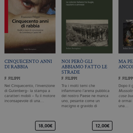
I cookie tecnici sono strettamente
necessari, consentono la funzionalità
del sito Web principale come l'accesso
degli utenti e la gestione dell'account. Il
sito Web non può essere utilizzato
correttamente senza i cookie
strettamente necessari. Col rispetto
delle condizioni previste dal Garante, i
cookie analitici sono equiparati ai
tecnici e dunque non necessitano del
consenso.
CINQUECENTO ANNI
NOI PERÒ GLI
MA PE
Nome
Dominio
Scadenza
De
DI RABBIA
ABBIAMO FATTO LE
ANCOR
CookieScriptConsent
.bollatiboringhieri.it
1 mese
Q
STRADE
vi
F. FILIPPI
F. FILIPPI
F. FILIPP
da
C
Nel Cinquecento, l’invenzione
Tra i molti temi che
Dopo il 
Sc
di Gutenberg– la stampa a
infiammano l’arena pubblica
Mussolin
ri
pr
caratteri mobili – fu il motore
del nostro Paese ne manca
cose bu
co
inconsapevole di una…
uno, pesante come un
è ormai
co
macigno e gravido di
una…
vi
conseguenze…
ne
il
co
C
18,00€
12,00€
Sc