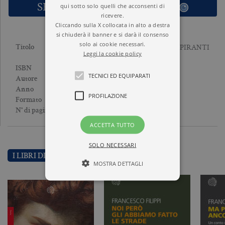
SFOGLIA LE PRIME PAGINE
qui sotto solo quelli che acconsenti di
ricevere.
Cliccando sulla X collocata in alto a destra
si chiuderà il banner e si darà il consenso
solo ai cookie necessari.
GUIDA SEMISERIA PER ASPIRANTI
Titolo
Leggi la cookie policy
STORICI SOCIAL
9788833941202
ISBN
TECNICI ED EQUIPARATI
FRANCESCO FILIPPI
Autore
2022
Anno
PROFILAZIONE
Brossura
Formato
128
N° di pagine
ACCETTA TUTTO
SOLO NECESSARI
I LIBRI DI FRANCESCO FILIPPI
MOSTRA DETTAGLI
Tecnici ed equiparati
Profilazione