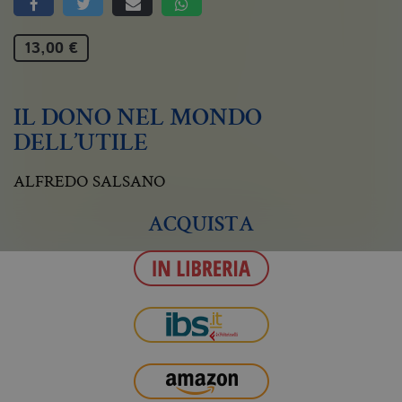
13,00 €
IL DONO NEL MONDO
DELL’UTILE
ALFREDO SALSANO
ACQUISTA