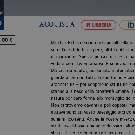
ACQUISTA
,00 €
Molti artisti non sono consapevoli della m
superficie delle loro opere, altri la utili
di ispirazione. Spesso pensiamo che la m
vedere con i lavori creativi. E se invece n
Marcus du Sautoy, acclamato matematico d
guarda all’arte in tutte le sue forme – dis
architettura – per scoprire le strutture c
stanno alla base della creatività umana. L
natura per dare forma alle meraviglie del 
Non ci troviamo davanti a poli opposti, m
attraversano un vasto paesaggio storico e 
schemi ricorrenti. Anche le nostre invenzio
strutture di base, che sono davvero l’alf
si sa – è scritto in caratteri matematici.