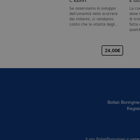
C. KENNY
E. GI
Se osserviamo lo sviluppo
La cu
dell’umanità nello scorrere
dove 
dei millenni, ci rendiamo
di tr
conto che la vitalità degli…
fatta
qualc
24,00€
Bollati Boringhie
Regist
Il sito BollatiBoringhieri.it par