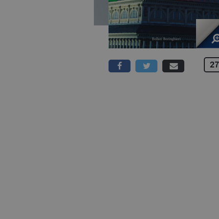
27
368 PAGINE