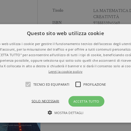
LA MATEMATICA 
Titolo
CREATIVITÀ
9788833945569
ISBN
MARCUS DU SAU
Autore
Questo sito web utilizza cookie
MATEMATICA
Temi
2026
Anno
 web utilizza i cookie per gestire il funzionamento tecnico dell'accesso degli utent
Brossura
Formato
ll'account, per la misurazione del traffico e per offrire a tutti contenuti personalizza
368
N° di pagine
CETTA TUTTO" per acconsentire all'utilizzo di tutti i tipi di cookie, beneficiando così
perienza possibile, oppure seleziona qui sotto solo quelli che acconsenti di riceve
la X collocata in alto a destra si chiuderà il banner e si darà il consenso solo ai coo
Leggi la cookie policy
Y
TECNICI ED EQUIPARATI
PROFILAZIONE
SOLO NECESSARI
ACCETTA TUTTO
MOSTRA DETTAGLI