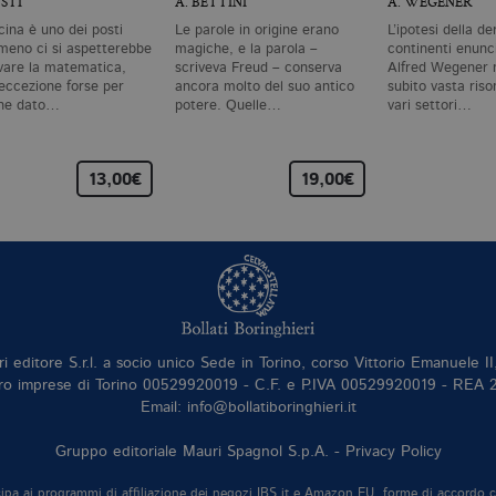
USTI
A. BETTINI
A. WEGENER
cina è uno dei posti
Le parole in origine erano
L’ipotesi della de
meno ci si aspetterebbe
magiche, e la parola –
continenti enunc
ovare la matematica,
scriveva Freud – conserva
Alfred Wegener 
 eccezione forse per
ancora molto del suo antico
subito vasta ris
he dato…
potere. Quelle…
vari settori…
13,00€
19,00€
ri editore S.r.l. a socio unico Sede in Torino, corso Vittorio Emanuele 
ro imprese di Torino 00529920019 - C.F. e P.IVA 00529920019 - REA
Email: info@bollatiboringhieri.it
Gruppo editoriale Mauri Spagnol S.p.A. -
Privacy Policy
tecipa ai programmi di affiliazione dei negozi IBS.it e Amazon EU, forme di accordo 