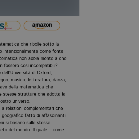
atematica che ribolle sotto la
zzano intenzionalmente come fonte
atematica non abbia niente a che
on fossero così incompatibili?
ell’Università di Oxford,
egno, musica, letteratura, danza,
hiave della matematica che
e stesse strutture che adotta la
nostro universo.
a a relazioni complementari che
geografico fatto di affascinanti
ni si basano sulle stesse
abeto del mondo. Il quale – come