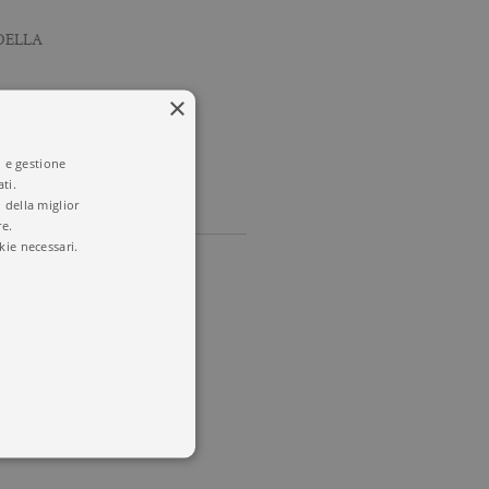
DELLA
×
TOY
i e gestione
ti.
 della miglior
re.
kie necessari.