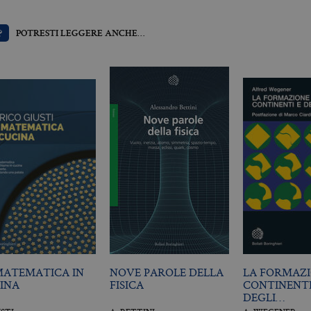
?
POTRESTI LEGGERE ANCHE…
Scadenza
Descrizione
.it
3 mesi
Utilizzato da Facebook per fornire una serie di prodotti pubblicitari 
da inserzionisti di terze parti
MATEMATICA IN
NOVE PAROLE DELLA
LA FORMAZI
INA
FISICA
CONTINENTI
DEGLI…