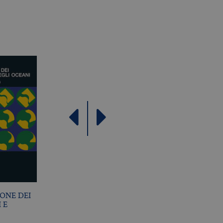
come offerte in tempo reale
ONE DEI
IL FRIGORIFERO DI
GAIA
 E
EINSTEIN