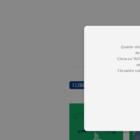
Questo sito
de
Clicca su "AC
es
Cliccando sul
I LIBRI DI MARCUS DU SAUTO