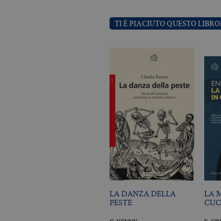
TI È PIACIUTO QUESTO LIBRO
Nome
Dominio
_fbp
.bollatiboringhieri
LA DANZA DELLA
LA 
PESTE
CUC