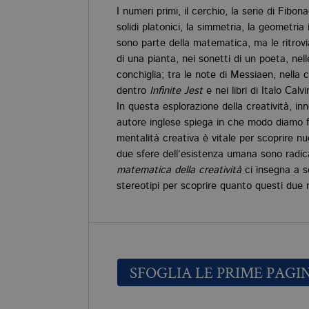
I numeri primi, il cerchio, la serie di Fibonac
solidi platonici, la simmetria, la geometri
sono parte della matematica, ma le ritrov
di una pianta, nei sonetti di un poeta, nell
conchiglia; tra le note di Messiaen, nella c
dentro
Infinite Jest
e nei libri di Italo Calvi
In questa esplorazione della creatività, in
autore inglese spiega in che modo diamo f
mentalità creativa è vitale per scoprire
due sfere dell’esistenza umana sono radi
matematica della creatività
ci insegna a sc
stereotipi per scoprire quanto questi due
SFOGLIA LE PRIME PAGI