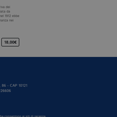
P. SEN
J. LOVELOCK
riva dei
La storia di cui parla questo
Quando è apparso per la
iata da
libro inizia con Sadi Carnot,
prima volta, nel 1979, quest
nel 1912 ebbe
un giovane ingegnere
libro ha rivoluzionato
onanza nei
dell’École polytechnique di
l’ecologia e gli studi
Parigi,…
sull’ambiente…
18,00€
25,00€
14,00€
II, 86 - CAP 10121
 226606
che consentono ai siti di recepire