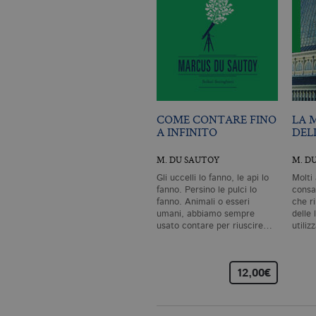
I cookie tecnici sono stretta
dell'account. Il sito Web non
Garante, i cookie analitici 
Nome
Do
CookieScriptConsent
.bo
COME CONTARE FINO
LA 
A INFINITO
DEL
_ga
.bo
M. DU SAUTOY
M. D
Gli uccelli lo fanno, le api lo
Molti 
fanno. Persino le pulci lo
consa
fanno. Animali o esseri
che ri
_gid
.bo
umani, abbiamo sempre
delle 
usato contare per riuscire…
utili
_gat_UA-96327731-1
.bo
12,00€