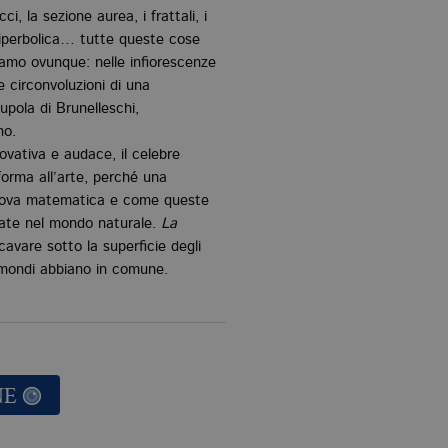
ci, la sezione aurea, i frattali, i
a iperbolica… tutte queste cose
iamo ovunque: nelle infiorescenze
e circonvoluzioni di una
upola di Brunelleschi,
no.
novativa e audace, il celebre
orma all’arte, perché una
 nuova matematica e come queste
cate nel mondo naturale.
La
avare sotto la superficie degli
 mondi abbiano in comune.
NE