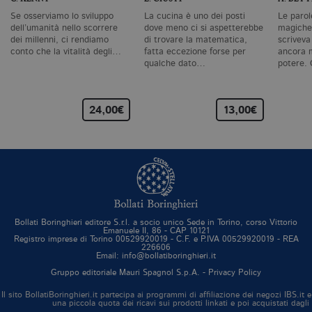
ut
co
Se osserviamo lo sviluppo
La cucina è uno dei posti
Le parol
te
dell’umanità nello scorrere
dove meno ci si aspetterebbe
magiche,
de
dei millenni, ci rendiamo
di trovare la matematica,
scriveva
vi
conto che la vitalità degli…
fatta eccezione forse per
ancora m
di
qualche dato…
potere.
_gat_UA-96327731-1
.bollatiboringhieri.it
1 minuto
Si
co
pa
i
24,00€
13,00€
G
An
cu
pa
n
il
id
u
de
de
cu
È
Bollati Boringhieri editore S.r.l. a socio unico Sede in Torino, corso Vittorio
va
Emanuele II, 86 - CAP 10121
co
Registro imprese di Torino 00529920019 - C.F. e P.IVA 00529920019 - REA
226606
vi
Email: info@bollatiboringhieri.it
pe
qu
Gruppo editoriale Mauri Spagnol S.p.A. -
Privacy Policy
da
da
Il sito BollatiBoringhieri.it partecipa ai programmi di affiliazione dei negozi IBS.
si
una piccola quota dei ricavi sui prodotti linkati e poi acquistati dagli
al