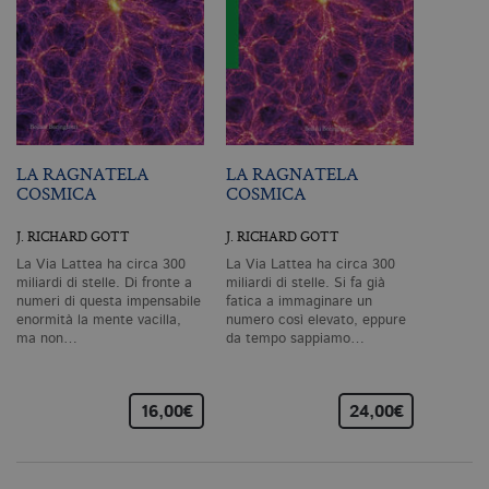
vi
da
C
Sc
ri
pr
co
co
vi
ne
il
LA RAGNATELA
LA RAGNATELA
co
C
COSMICA
COSMICA
Sc
fu
co
J. RICHARD GOTT
J. RICHARD GOTT
La Via Lattea ha circa 300
La Via Lattea ha circa 300
_ga
.bollatiboringhieri.it
2 anni
Q
di
miliardi di stelle. Di fronte a
miliardi di stelle. Si fa già
as
numeri di questa impensabile
fatica a immaginare un
G
enormità la mente vacilla,
numero così elevato, eppure
Un
ma non…
da tempo sappiamo…
An
u
a
si
de
16,00€
24,00€
an
c
ut
G
Q