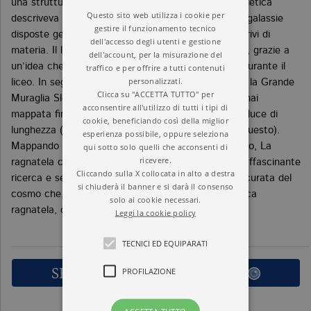
una struttura ad ammassi isolati, mentre quella sovietica
Questo sito web utilizza i cookie per
descriveva una struttura fatta a nido d’ape, con le galassie
gestire il funzionamento tecnico
disposte geometricamente attorno a grandi spazi privi di
dell'accesso degli utenti e gestione
materia. Il lavoro di Gott si inserì in questa contesa, grazie a
dell'account, per la misurazione del
un’idea che l’autore aveva già iniziato a elaborare durante il
traffico e per offrire a tutti contenuti
personalizzati.
liceo. In seguito, Gott misurò assieme a Mario Jurić la Grande
Clicca su "ACCETTA TUTTO" per
Muraglia Sloan, la più grande struttura di galassie mai
acconsentire all'utilizzo di tutti i tipi di
mappata fino ad allora, coi suoi 1,37 miliardi di anni-luce di
cookie, beneficiando così della miglior
lunghezza (entrarono nel Guinness dei primati per questo).
esperienza possibile, oppure seleziona
qui sotto solo quelli che acconsenti di
Mappando l’estremo confine dell’universo conosciuto, La
ricevere.
ragnatela cosmica ci racconta i dettagli di questa affascinante
Cliccando sulla X collocata in alto a destra
ricerca e segna la via per una comprensione più accurata del
si chiuderà il banner e si darà il consenso
cosmo che, grazie alla struttura di questa gigantesca
solo ai cookie necessari.
ragnatela, ci appare sempre più chiara.
Leggi la cookie policy
TECNICI ED EQUIPARATI
SFOGLIA LE PRIME PAGINE
PROFILAZIONE