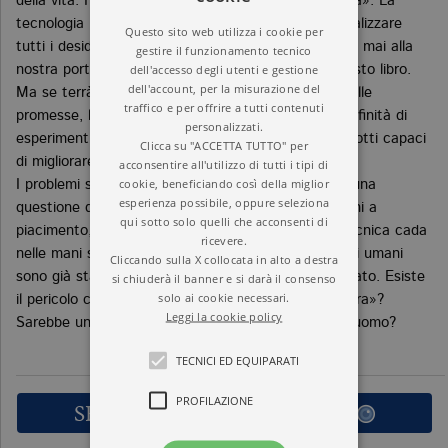
della vita. Per questo si chiama «editing del genoma». La
tecnologia non è ancora così efficiente da poter realizzare
Questo sito web utilizza i cookie per
tutti i desideri, e qualche sfida potrebbe non essere mai alla
gestire il funzionamento tecnico
dell'accesso degli utenti e gestione
nostra portata, come spiega Anna Meldolesi in questo libro.
dell'account, per la misurazione del
Ma se terrà fede anche solo a una piccola parte delle
traffico e per offrire a tutti contenuti
promesse, l’editing genomico renderà possibile un’infinità di
personalizzati.
esperimenti, regalandoci conoscenze, farmaci, prodotti capaci
Clicca su "ACCETTA TUTTO" per
di migliorare la qualità della vita.
acconsentire all'utilizzo di tutti i tipi di
cookie, beneficiando così della miglior
I problemi sollevati da CRISPR, tuttavia, non sono una
esperienza possibile, oppure seleziona
questione da poco. Quando sapremo cambiare i geni a
qui sotto solo quelli che acconsenti di
piacimento, come faremo a impedire che questa tecnica cada
ricevere.
nelle mani sbagliate? I primi esperimenti su embrioni umani
Cliccando sulla X collocata in alto a destra
sono già stati effettuati e il dibattito è appena iniziato. Esiste
si chiuderà il banner e si darà il consenso
solo ai cookie necessari.
il pericolo che vengano progettati «bambini su misura»?
Leggi la cookie policy
Sarebbe un sogno o un incubo se l’uomo creasse l’uomo?
TECNICI ED EQUIPARATI
PROFILAZIONE
SFOGLIA LE PRIME PAGINE