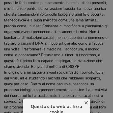
possibile farlo contemporaneamente in decine di siti prescelti,
o in un unico punto, senza lasciare traccia. La nuova tecnica
che sta cambiando il volto della biologia è gentile e potente.
Maneggevole e a buon mercato come una lama affilata,
precisa come un laser. Consente di modificare a piacimento gli
organismi viventi prendendo attentamente la mira. Non li
bombarda di mutazioni casuali, non si accontenta nemmeno di
tagliare e cucire il DNA in modo artigianale, come si faceva
una volta. Trasformerà la medicina, l’agricoltura, il mondo
come lo conosciamo? Entusiasmo e timori si rincorrono, e
questo è il primo libro capace di spiegare la rivoluzione che
stiamo vivendo. Benvenuti nell’era di CRISPR.
In origine era un sistema inventato dai batteri per difendersi
dai virus, ed è studiando i microbi che l’abbiamo scoperto,
quasi per caso. Dietro al nome oscuro si nasconde un
processo biologico sorprendentemente semplice. La creatività
dei ricercatori lo ha trasformato in uno strumento al nostro
×
servizio. È l’equivalente del comando «trova e sostituisci» di
Questo sito web utilizza
un programma di videoscrittura, per eliminare i refusi dal libro
cookie