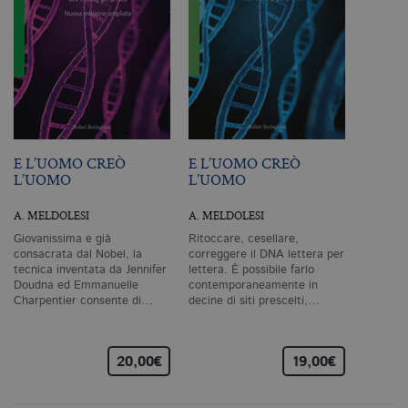
CookieScriptConsent
.bollatiboringhieri.it
1 mese
Q
vi
da
C
Sc
ri
pr
co
co
vi
ne
il
co
E L’UOMO CREÒ
E L’UOMO CREÒ
C
L’UOMO
L’UOMO
Sc
fu
co
A. MELDOLESI
A. MELDOLESI
_ga
.bollatiboringhieri.it
2 anni
Q
Giovanissima e già
Ritoccare, cesellare,
di
consacrata dal Nobel, la
correggere il DNA lettera per
as
G
tecnica inventata da Jennifer
lettera. È possibile farlo
Un
Doudna ed Emmanuelle
contemporaneamente in
An
Charpentier consente di…
decine di siti prescelti,…
u
a
si
de
an
20,00€
19,00€
c
ut
G