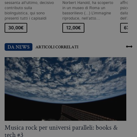
m
sessanta all'ultimo, decisivo
Norbert Hanold, ha scoperto
affrontare
c
contributo sulla
in un museo di Roma un
psicoanal
id
biolinguistica, qui sono
bassorilievo (...) L’immagine
dalla lett
de
presenti tutti i capisaldi
riproduce, nell’atto…
dell’
Inter
in
ri
del…
pa
30,00€
12,00€
67,00
si
pe
da
vi
DA NEWS
ARTICOLI CORRELATI
se
ca
ra
an
_gid
.bollatiboringhieri.it
1 giorno
Q
è 
G
An
M
ag
va
pe
pa
e 
ut
co
te
Musica rock per universi paralleli: books &
L
de
vi
tech #3
q
di