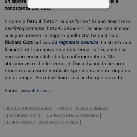
un sapore più intenso, che si avvicina a quello della
conoscenza del Tutto
.
Tecnici ed equiparati
E come è fatto il Tutto? Ha una forma? Si può descrivere
morfologicamente
Tutto-Ciò-Che-È? Diciamo che almeno
Profilazione
ci si può provare, a leggere quello che ha da dirci
J.
I cookie tecnici sono strettamente
Richard Gott
nel suo
La ragnatela cosmica
. La struttura a
necessari, consentono la funzionalità
filamenti del suo universo è una teoria, certo, anche se
del sito Web principale come l'accesso
degli utenti e la gestione dell'account. Il
non sono pochi i dati che la confermerebbero. Ma
sito Web non può essere utilizzato
abbiamo visto che le teorie, in fisica, hanno la bizzarra
correttamente senza i cookie
strettamente necessari. Col rispetto
tendenza ad essere verificate sperimentalmente dopo un
delle condizioni previste dal Garante, i
po’ di tempo. Potrebbe finire così anche questa volta.
cookie analitici sono equiparati ai
tecnici e dunque non necessitano del
consenso.
Fonte:
www.illibraio.it
Nome
Dominio
Scadenza
De
BOLLATI BORINGHIERI
FISICA
FISICA-LIBRERIA
CookieScriptConsent
.bollatiboringhieri.it
1 mese
Q
vi
J-RICHARD-GOTT
LA-RAGNATELA-COSMICA
da
C
LIBRO-FISICA
SIGNIFICATO-FISICA
Sc
ri
pr