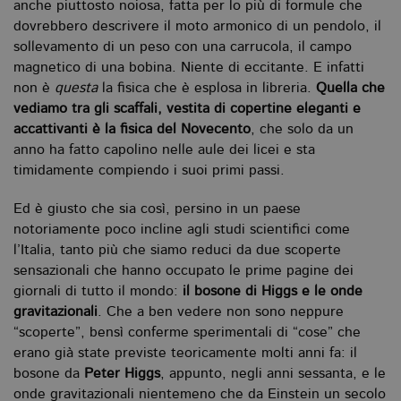
anche piuttosto noiosa, fatta per lo più di formule che
dovrebbero descrivere il moto armonico di un pendolo, il
sollevamento di un peso con una carrucola, il campo
magnetico di una bobina. Niente di eccitante. E infatti
non è
questa
la fisica che è esplosa in libreria.
Quella che
vediamo tra gli scaffali, vestita di copertine eleganti e
accattivanti è la fisica del Novecento
, che solo da un
anno ha fatto capolino nelle aule dei licei e sta
timidamente compiendo i suoi primi passi.
Ed è giusto che sia così, persino in un paese
notoriamente poco incline agli studi scientifici come
l’Italia, tanto più che siamo reduci da due scoperte
sensazionali che hanno occupato le prime pagine dei
giornali di tutto il mondo:
il bosone di Higgs e le onde
gravitazionali
. Che a ben vedere non sono neppure
“scoperte”, bensì conferme sperimentali di “cose” che
erano già state previste teoricamente molti anni fa: il
bosone da
Peter Higgs
, appunto, negli anni sessanta, e le
onde gravitazionali nientemeno che da Einstein un secolo