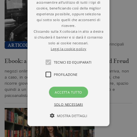
acconsentire all'utilizzo di tutti i tipi di
cookie, beneficiando così della miglior
esperienza possibile, oppure seleziona
qui sotto solo quelli che acconsenti di
ricevere.
Cliccando sulla X collocata in alto a destra
si chiuderà il banner e si darà il consenso
solo ai cookie necessari.
Una promozione ebook speciale, nei principali
ARTICOLO
Leggi la cookie policy
Ebook: a metà prezzo le opere di Sigmund Freud
TECNICI ED EQUIPARATI
negozi online, dal titolo A tu per tu con Freud... che arriva, non
PROFILAZIONE
a caso, in occasione della Giornata Mondiale dei Sogni, che
ricorre giovedì 25 settembre.Fino a lunedì 29 settembre, spazio
quindi a un appuntamento imperdibile con il neurologo e
ACCETTA TUTTO
psicoanalista austriaco,…
SOLO NECESSARI
MOSTRA DETTAGLI