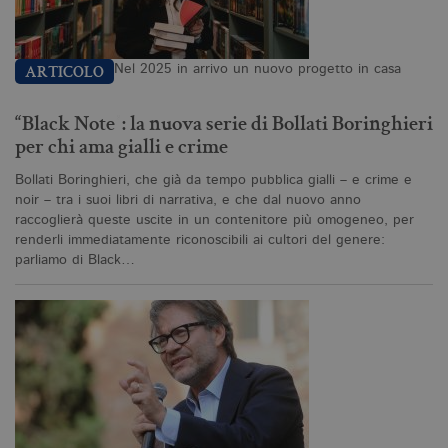
Tecnici ed equiparati
Profilazione
Nel 2025 in arrivo un nuovo progetto in casa
I cookie tecnici sono strettamente
ARTICOLO
necessari, consentono la funzionalità
del sito Web principale come l'accesso
degli utenti e la gestione dell'account. Il
“Black Note”: la nuova serie di Bollati Boringhieri
sito Web non può essere utilizzato
per chi ama gialli e crime
correttamente senza i cookie
strettamente necessari. Col rispetto
Bollati Boringhieri, che già da tempo pubblica gialli – e crime e
delle condizioni previste dal Garante, i
cookie analitici sono equiparati ai
noir – tra i suoi libri di narrativa, e che dal nuovo anno
tecnici e dunque non necessitano del
raccoglierà queste uscite in un contenitore più omogeneo, per
consenso.
renderli immediatamente riconoscibili ai cultori del genere:
parliamo di Black…
Nome
Dominio
Scadenza
De
CookieScriptConsent
.bollatiboringhieri.it
1 mese
Q
vi
da
C
Sc
ri
pr
co
co
vi
ne
il