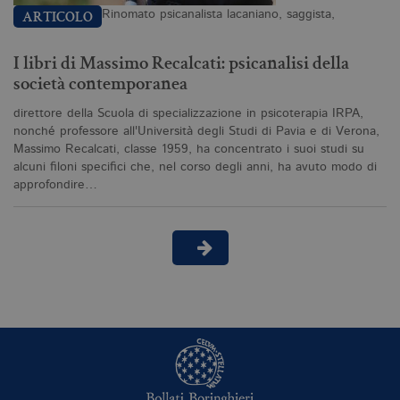
co
Rinomato psicanalista lacaniano, saggista,
ARTICOLO
C
Sc
fu
co
I libri di Massimo Recalcati: psicanalisi della
società contemporanea
_ga
.bollatiboringhieri.it
2 anni
Q
di
as
direttore della Scuola di specializzazione in psicoterapia IRPA,
G
nonché professore all'Università degli Studi di Pavia e di Verona,
Un
An
Massimo Recalcati, classe 1959, ha concentrato i suoi studi su
u
alcuni filoni specifici che, nel corso degli anni, ha avuto modo di
a
approfondire…
si
de
an
c
ut
G
Q
vi
pe
ut
a
n
ge
m
c
id
de
in