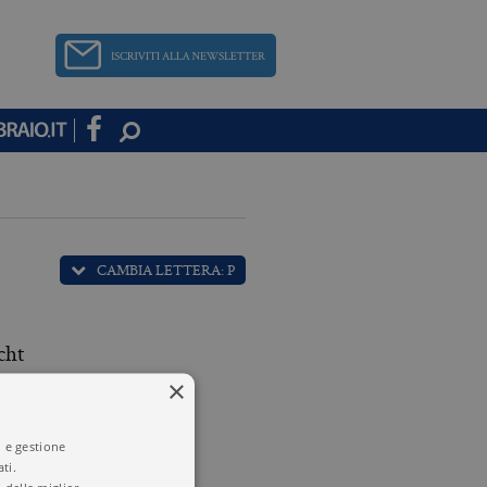
CAMBIA LETTERA: P
cht
×
 Pagliassotti
i e gestione
ti.