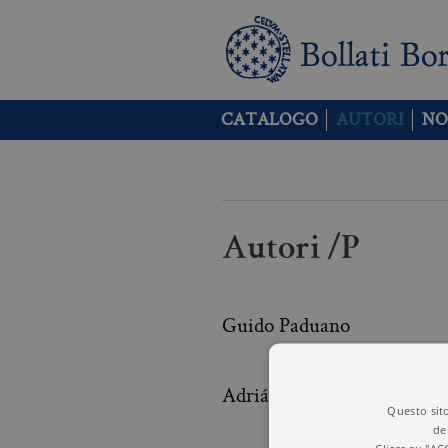
CATALOGO
AUTORI
NO
Autori /P
Guido Paduano
Adrián Paenza
Questo sito
de