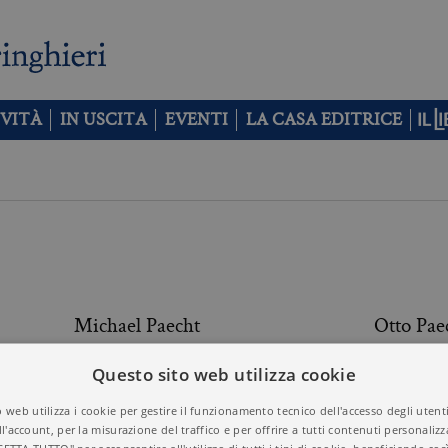
VITÀ
IN USCITA
EVENTI
LA CASA EDITRICE
Michael Paecht
Otto Pae
Questo sito web utilizza cookie
Heinz R. Pagels
Maurizio
 web utilizza i cookie per gestire il funzionamento tecnico dell'accesso degli utent
ll'account, per la misurazione del traffico e per offrire a tutti contenuti personalizza