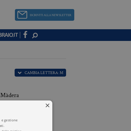
CAMBIA LETTERA: M
 Màdera
×
Magee
i e gestione
ti.