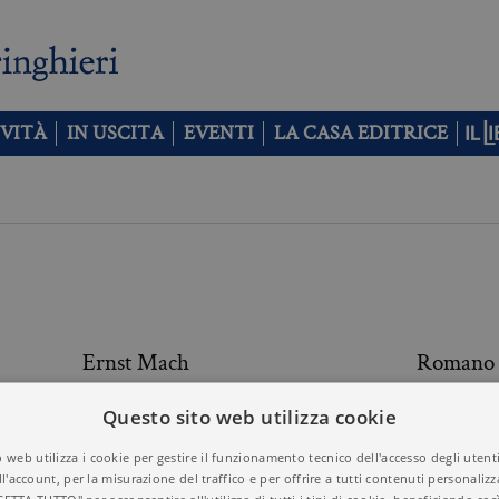
VITÀ
IN USCITA
EVENTI
LA CASA EDITRICE
Ernst Mach
Romano
Questo sito web utilizza cookie
Audrey Magee
Audrey 
 web utilizza i cookie per gestire il funzionamento tecnico dell'accesso degli utent
ll'account, per la misurazione del traffico e per offrire a tutti contenuti personalizza