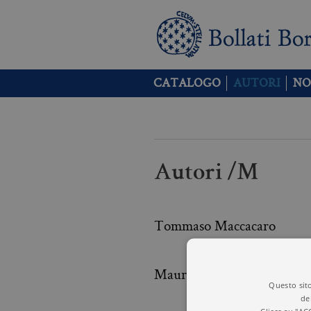
CATALOGO
AUTORI
NO
Autori /M
Tommaso Maccacaro
Mauro Magatti
Questo sito
de