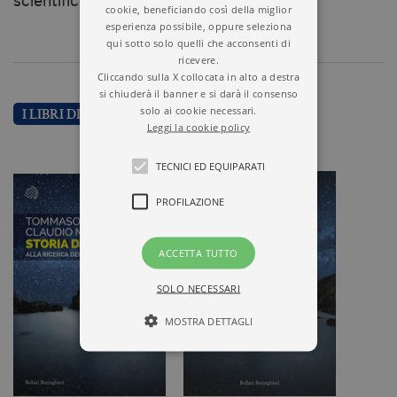
scientifico.
cookie, beneficiando così della miglior
esperienza possibile, oppure seleziona
qui sotto solo quelli che acconsenti di
ricevere.
Cliccando sulla X collocata in alto a destra
si chiuderà il banner e si darà il consenso
solo ai cookie necessari.
I LIBRI DI TOMMASO MACCACARO
Leggi la cookie policy
TECNICI ED EQUIPARATI
PROFILAZIONE
ACCETTA TUTTO
SOLO NECESSARI
MOSTRA DETTAGLI
Tecnici ed equiparati