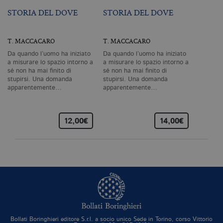
Profilazione
STORIA DEL DOVE
STORIA DEL DOVE
I cookie tecnici sono strettamente
necessari, consentono la funzionalità
T. MACCACARO
T. MACCACARO
del sito Web principale come l'accesso
degli utenti e la gestione dell'account. Il
Da quando l’uomo ha iniziato
Da quando l’uomo ha iniziato
sito Web non può essere utilizzato
a misurare lo spazio intorno a
a misurare lo spazio intorno a
correttamente senza i cookie
sé non ha mai finito di
sé non ha mai finito di
strettamente necessari. Col rispetto
stupirsi. Una domanda
stupirsi. Una domanda
delle condizioni previste dal Garante, i
apparentemente…
apparentemente…
cookie analitici sono equiparati ai
tecnici e dunque non necessitano del
consenso.
12,00€
14,00€
Nome
Dominio
Scadenza
De
CookieScriptConsent
.bollatiboringhieri.it
1 mese
Q
vi
da
C
Sc
ri
pr
co
co
vi
ne
il
Bollati Boringhieri editore S.r.l. a socio unico Sede in Torino, corso Vittorio
co