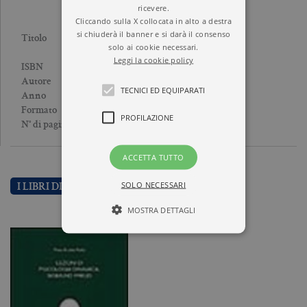
ricevere.
Cliccando sulla X collocata in alto a destra
si chiuderà il banner e si darà il consenso
LEZIONI DI PSICOLOGIA
Titolo
solo ai cookie necessari.
DINAMICA
Leggi la cookie policy
9788833956572
ISBN
PIERA BRUSTIA
Autore
TECNICI ED EQUIPARATI
2002
Anno
Brossura
Formato
PROFILAZIONE
288
N° di pagine
ACCETTA TUTTO
SOLO NECESSARI
I LIBRI DI PIERA BRUSTIA
MOSTRA DETTAGLI
Tecnici ed equiparati
Profilazione
I cookie tecnici sono strettamente