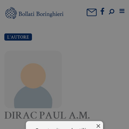
L'AUTORE
DIRAC PAUL A.M.
×