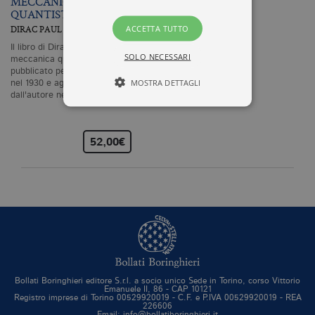
MECCANICA
QUANTISTICA
ACCETTA TUTTO
DIRAC PAUL A.M.
Il libro di Dirac sulla
SOLO NECESSARI
meccanica quantistica,
pubblicato per la prima volta
MOSTRA DETTAGLI
nel 1930 e aggiornato
dall'autore nelle successive…
Tecnici ed equiparati
52,00€
Profilazione
I cookie tecnici sono strettamente
necessari, consentono la funzionalità
del sito Web principale come l'accesso
degli utenti e la gestione dell'account. Il
sito Web non può essere utilizzato
correttamente senza i cookie
strettamente necessari. Col rispetto
delle condizioni previste dal Garante, i
cookie analitici sono equiparati ai
tecnici e dunque non necessitano del
Bollati Boringhieri editore S.r.l. a socio unico Sede in Torino, corso Vittorio
Emanuele II, 86 - CAP 10121
consenso.
Registro imprese di Torino 00529920019 - C.F. e P.IVA 00529920019 - REA
226606