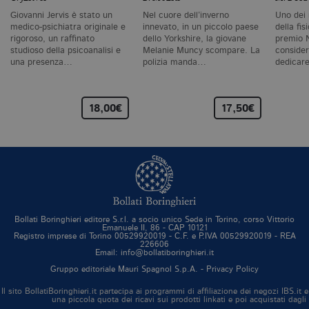
vi
se
Giovanni Jervis è stato un
Nel cuore dell’inverno
Uno dei 
ca
medico-psichiatra originale e
innevato, in un piccolo paese
della fis
ra
rigoroso, un raffinato
dello Yorkshire, la giovane
premio 
an
studioso della psicoanalisi e
Melanie Muncy scompare. La
consider
_gid
.bollatiboringhieri.it
1 giorno
Q
una presenza…
polizia manda…
dedicar
è 
G
An
M
18,00€
17,50€
ag
va
pe
pa
e 
ut
co
te
de
vi
di
Bollati Boringhieri editore S.r.l. a socio unico Sede in Torino, corso Vittorio
_gat_UA-96327731-1
.bollatiboringhieri.it
1 minuto
Si
Emanuele II, 86 - CAP 10121
co
Registro imprese di Torino 00529920019 - C.F. e P.IVA 00529920019 - REA
226606
pa
Email: info@bollatiboringhieri.it
i
G
Gruppo editoriale Mauri Spagnol S.p.A. -
Privacy Policy
An
cu
Il sito BollatiBoringhieri.it partecipa ai programmi di affiliazione dei negozi IBS.
pa
una piccola quota dei ricavi sui prodotti linkati e poi acquistati dagli
n