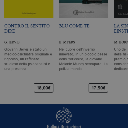
ri
pa
si
pe
da
vi
CONTRO IL SENTITO
BLU COME TE
LA SI
se
DIRE
EINST
ca
ra
an
G. JERVIS
B. MYERS
M. BOR
_gid
.bollatiboringhieri.it
1 giorno
Q
Giovanni Jervis è stato un
Nel cuore dell’inverno
Uno dei 
è 
medico-psichiatra originale e
innevato, in un piccolo paese
della fis
G
An
rigoroso, un raffinato
dello Yorkshire, la giovane
premio 
M
studioso della psicoanalisi e
Melanie Muncy scompare. La
consider
ag
una presenza…
polizia manda…
dedicar
va
pe
pa
e 
ut
18,00€
17,50€
co
te
de
vi
di
_gat_UA-96327731-1
.bollatiboringhieri.it
1 minuto
Si
co
pa
i