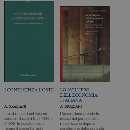
Tecnici ed equiparati
Profilazione
I cookie tecnici sono strettamente
necessari, consentono la funzionalità
del sito Web principale come l'accesso
degli utenti e la gestione dell'account. Il
sito Web non può essere utilizzato
correttamente senza i cookie
strettamente necessari. Col rispetto
delle condizioni previste dal Garante, i
cookie analitici sono equiparati ai
tecnici e dunque non necessitano del
consenso.
Nome
Dominio
Scadenza
De
CookieScriptConsent
.bollatiboringhieri.it
1 mese
Q
vi
I CONTI SENZA L’OSTE
LO SVILUPPO
da
DELL’ECONOMIA
C
ITALIANA
Sc
ri
A. GRAZIANI
A. GRAZIANI
pr
co
I testi raccolti nel volume
L'esposizione prende le
co
sono stati scritti fra il 1980 e
mosse dal periodo della
vi
il 1996. In questo arco di
ricostruzione dopo la
ne
il
tempo il paese ha visto
conclusione della seconda