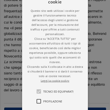
coloniale esprimano questi nomi e come siano mutati i rapporti
cookie
di potere tra «esploratori» ed «esplorati». È proprio la
Questo sito web utilizza i cookie per
frequentazione dell’Africa durata mezzo secolo che permette
gestire il funzionamento tecnico
all’autrice di registrare il cambiamento nel tempo: decenni in
dell'accesso degli utenti e gestione
cui le condizioni (post-)coloniali sono cambiate radicalmente,
dell'account, per la misurazione del
ma «il peso del mondo», come Bourdieu descrive la
traffico e per offrire a tutti contenuti
globalizzazione, non si è affatto esaurito. Al contrario, Behrend
personalizzati.
Clicca su "ACCETTA TUTTO" per
punta il dito su tutte le forme di dipendenza contemporanee
acconsentire all'utilizzo di tutti i tipi di
che hanno creato condizioni di povertà talvolta peggiori
cookie, beneficiando così della miglior
rispetto a quelle del colonialismo della prima metà del
esperienza possibile, oppure seleziona
Novecento.
qui sotto solo quelli che acconsenti di
ricevere.
La scimmia in bermuda
è un’autobiografia critica ed estrosa
Cliccando sulla X collocata in alto a destra
che spiega come ciò che conta nelle relazioni umane non
si chiuderà il banner e si darà il consenso
siano tanto le differenze fra «noi» e «loro», quanto il riflesso
solo ai cookie necessari.
reciproco della rappresentazione degli altri. Raramente un
Leggi la cookie policy
saggio di antropologia è riuscito a mostrare il difficile equilibrio
del lavoro etnografico con tanta schiettezza.
TECNICI ED EQUIPARATI
PROFILAZIONE