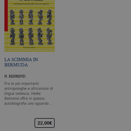
CookieScriptConsent
.bollatiboringhieri.it
1 mese
Q
vi
da
C
Sc
ri
pr
co
co
vi
ne
il
co
C
LA SCIMMIA IN
Sc
BERMUDA
fu
co
H. BEHREND
_ga
.bollatiboringhieri.it
2 anni
Q
di
Fra le più importanti
as
antropologhe e africaniste di
G
lingua tedesca, Heike
Un
An
Behrend offre in questa
u
autobiografia uno sguardo…
a
si
de
an
c
22,00€
ut