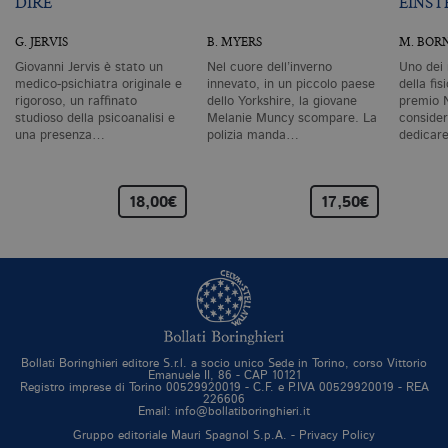
DIRE
EINST
pa
e 
ut
G. JERVIS
B. MYERS
M. BOR
co
te
Giovanni Jervis è stato un
Nel cuore dell’inverno
Uno dei 
de
medico-psichiatra originale e
innevato, in un piccolo paese
della fis
vi
di
rigoroso, un raffinato
dello Yorkshire, la giovane
premio 
studioso della psicoanalisi e
Melanie Muncy scompare. La
consider
_gat_UA-96327731-1
.bollatiboringhieri.it
1 minuto
Si
una presenza…
polizia manda…
dedicar
co
pa
i
G
An
18,00€
17,50€
cu
pa
n
il
id
u
de
de
cu
È
va
Bollati Boringhieri editore S.r.l. a socio unico Sede in Torino, corso Vittorio
co
Emanuele II, 86 - CAP 10121
vi
Registro imprese di Torino 00529920019 - C.F. e P.IVA 00529920019 - REA
pe
226606
qu
Email: info@bollatiboringhieri.it
da
da
Gruppo editoriale Mauri Spagnol S.p.A. -
Privacy Policy