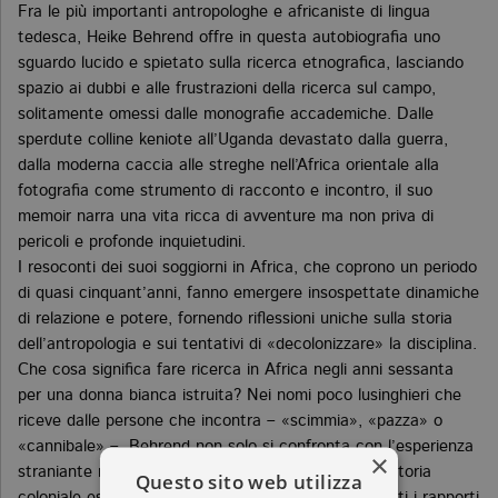
Fra le più importanti antropologhe e africaniste di lingua
tedesca, Heike Behrend offre in questa autobiografia uno
sguardo lucido e spietato sulla ricerca etnografica, lasciando
spazio ai dubbi e alle frustrazioni della ricerca sul campo,
solitamente omessi dalle monografie accademiche. Dalle
sperdute colline keniote all’Uganda devastato dalla guerra,
dalla moderna caccia alle streghe nell’Africa orientale alla
fotografia come strumento di racconto e incontro, il suo
memoir narra una vita ricca di avventure ma non priva di
pericoli e profonde inquietudini.
I resoconti dei suoi soggiorni in Africa, che coprono un periodo
di quasi cinquant’anni, fanno emergere insospettate dinamiche
di relazione e potere, fornendo riflessioni uniche sulla storia
dell’antropologia e sui tentativi di «decolonizzare» la disciplina.
Che cosa significa fare ricerca in Africa negli anni sessanta
per una donna bianca istruita? Nei nomi poco lusinghieri che
riceve dalle persone che incontra – «scimmia», «pazza» o
«cannibale» –, Behrend non solo si confronta con l’esperienza
×
straniante nel paese straniero, ma si chiede quale storia
Questo sito web utilizza