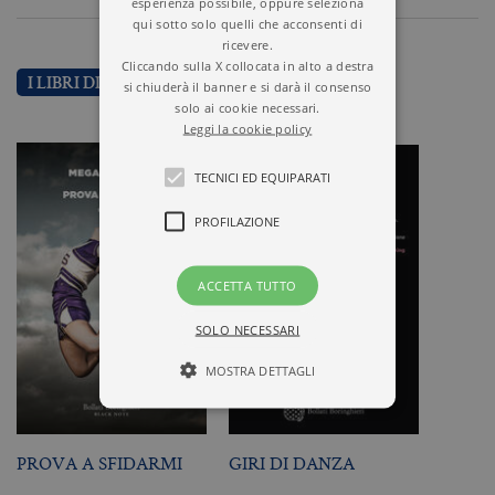
esperienza possibile, oppure seleziona
qui sotto solo quelli che acconsenti di
ricevere.
Cliccando sulla X collocata in alto a destra
I LIBRI DI MEGAN ABBOTT
si chiuderà il banner e si darà il consenso
solo ai cookie necessari.
Leggi la cookie policy
TECNICI ED EQUIPARATI
PROFILAZIONE
ACCETTA TUTTO
SOLO NECESSARI
MOSTRA DETTAGLI
Tecnici ed equiparati
PROVA A SFIDARMI
GIRI DI DANZA
Profilazione