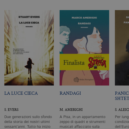
di
as
G
Un
An
u
a
si
de
an
c
ut
G
Q
vi
pe
ut
a
n
ge
m
c
id
LA LUCE CIECA
RANDAGI
PANIC
de
SHTE
in
ri
pa
S. EVERS
M. AMERIGHI
S. ALEI
si
pe
Due generazioni sullo sfondo
A Pisa, in un appartamento
Per lung
da
vi
della storia dei nostri ultimi
zeppo di quadri e strumenti
condizio
se
sessant’anni. Tutto ha inizio
musicali affacciato sulla
dell’Eur