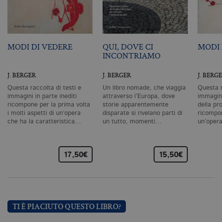
degli utenti e la gestione dell'account. Il
sito Web non può essere utilizzato
correttamente senza i cookie
strettamente necessari. Col rispetto
delle condizioni previste dal Garante, i
cookie analitici sono equiparati ai
MODI DI VEDERE
QUI, DOVE CI
MODI 
tecnici e dunque non necessitano del
INCONTRIAMO
consenso.
J. BERGER
J. BERGER
J. BERG
Nome
Dominio
Scadenza
De
Questa raccolta di testi e
Un libro nomade, che viaggia
Questa r
CookieScriptConsent
.bollatiboringhieri.it
1 mese
Q
immagini in parte inediti
attraverso l’Europa, dove
immagini
vi
da
ricompone per la prima volta
storie apparentemente
della pr
C
i molti aspetti di un’opera
disparate si rivelano parti di
ricompon
Sc
che ha la caratteristica…
un tutto, momenti…
un’oper
ri
pr
co
co
vi
17,50€
15,50€
ne
il
co
C
Sc
fu
co
TI È PIACIUTO QUESTO LIBRO?
_ga
.bollatiboringhieri.it
2 anni
Q