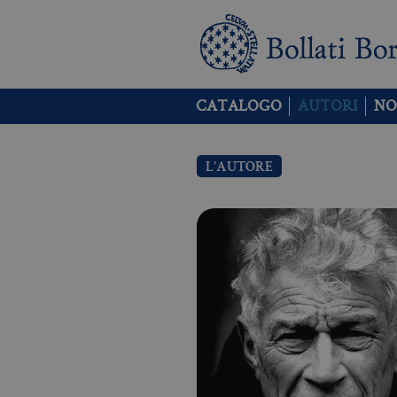
CATALOGO
AUTORI
NO
L'AUTORE