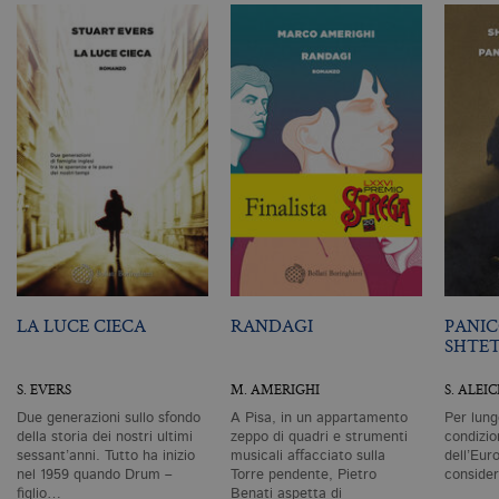
as
G
Un
An
u
a
si
de
an
c
ut
G
Q
vi
pe
ut
a
n
ge
m
c
LA LUCE CIECA
RANDAGI
PANIC
id
SHTE
de
in
ri
S. EVERS
M. AMERIGHI
S. ALEI
pa
si
Due generazioni sullo sfondo
A Pisa, in un appartamento
Per lung
pe
da
della storia dei nostri ultimi
zeppo di quadri e strumenti
condizio
vi
sessant’anni. Tutto ha inizio
musicali affacciato sulla
dell’Eur
se
nel 1959 quando Drum –
Torre pendente, Pietro
conside
ca
figlio…
Benati aspetta di