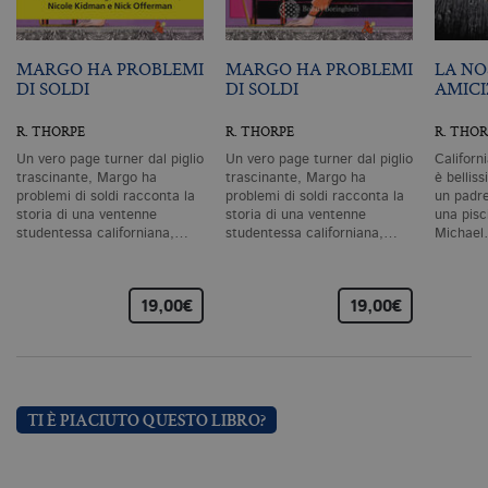
sito Web non può essere utilizzato
correttamente senza i cookie
strettamente necessari. Col rispetto
delle condizioni previste dal Garante, i
MARGO HA PROBLEMI
MARGO HA PROBLEMI
LA NO
cookie analitici sono equiparati ai
DI SOLDI
DI SOLDI
AMICI
tecnici e dunque non necessitano del
consenso.
R. THORPE
R. THORPE
R. THOR
Nome
Dominio
Scadenza
De
Un vero page turner dal piglio
Un vero page turner dal piglio
Californ
trascinante, Margo ha
trascinante, Margo ha
è bellis
CookieScriptConsent
.bollatiboringhieri.it
1 mese
Q
vi
problemi di soldi racconta la
problemi di soldi racconta la
un padre
da
storia di una ventenne
storia di una ventenne
una pisc
C
studentessa californiana,…
studentessa californiana,…
Michae
Sc
ri
pr
co
co
19,00€
19,00€
vi
ne
il
co
C
Sc
fu
TI È PIACIUTO QUESTO LIBRO?
co
_ga
.bollatiboringhieri.it
2 anni
Q
di