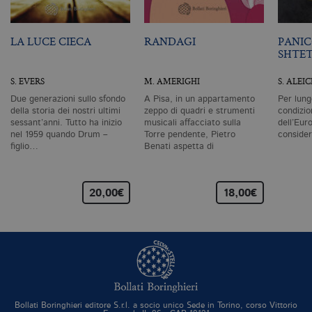
pa
si
pe
da
LA LUCE CIECA
RANDAGI
PANIC
vi
SHTE
se
ca
ra
S. EVERS
M. AMERIGHI
S. ALEI
an
Due generazioni sullo sfondo
A Pisa, in un appartamento
Per lung
_gid
.bollatiboringhieri.it
1 giorno
Q
della storia dei nostri ultimi
zeppo di quadri e strumenti
condizio
è 
sessant’anni. Tutto ha inizio
musicali affacciato sulla
dell’Eur
G
An
nel 1959 quando Drum –
Torre pendente, Pietro
conside
M
figlio…
Benati aspetta di
ag
scomparire.…
va
pe
pa
e 
20,00€
18,00€
ut
co
te
de
vi
di
_gat_UA-96327731-1
.bollatiboringhieri.it
1 minuto
Si
co
pa
i
Bollati Boringhieri editore S.r.l. a socio unico Sede in Torino, corso Vittorio
G