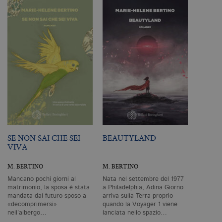
Profilazione
I cookie tecnici sono strettamente
necessari, consentono la funzionalità
del sito Web principale come l'accesso
degli utenti e la gestione dell'account. Il
sito Web non può essere utilizzato
correttamente senza i cookie
strettamente necessari. Col rispetto
delle condizioni previste dal Garante, i
cookie analitici sono equiparati ai
tecnici e dunque non necessitano del
consenso.
Nome
Dominio
Scadenza
De
CookieScriptConsent
.bollatiboringhieri.it
1 mese
Q
SE NON SAI CHE SEI
BEAUTYLAND
vi
VIVA
da
C
Sc
M. BERTINO
M. BERTINO
ri
pr
Mancano pochi giorni al
Nata nel settembre del 1977
co
matrimonio, la sposa è stata
a Philadelphia, Adina Giorno
co
mandata dal futuro sposo a
arriva sulla Terra proprio
vi
«decomprimersi»
quando la Voyager 1 viene
ne
il
nell’albergo…
lanciata nello spazio…
co