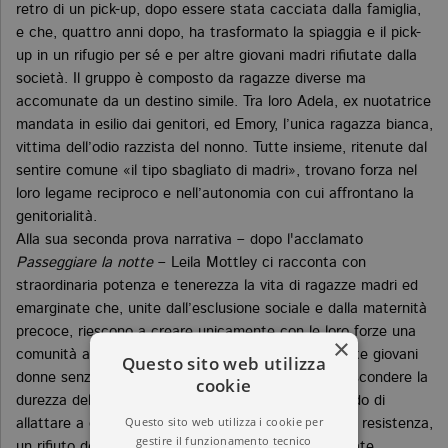
retro di un pick-up, dopo essere stata cacciata dalla famiglia,
e che, quattro anni dopo, ha trasformato la spiaggia e il pick-
up in un rifugio per sé e per altre giovani madri rifiutate dalla
società. Il gruppo è composto da ragazze diverse ma
accomunate da un destino simile. Tra loro Adela, ex nuotatrice
mandata in esilio dai genitori, ed Emory, l’unica ragazza bianca,
vittima dell’odio razzista del nonno. Tutte insieme, ritenute dal
sentire comune «il tipo sbagliato di madri», trovano forza nel
loro legame reciproco e nell’autonomia con cui affrontano la
genitorialità.
Alla sua seconda prova narrativa – dopo l'acclamato
Passeggiare la notte
– Leila Mottley ci racconta con
straordinaria potenza e tenerezza la vita di ragazze madri ed
emarginate che, unite dall’esclusione sociale e dalla maternità
precoce, riescono a creare unicamente con le loro forze una
×
comunità alternativa e solidale. Mottley ritrae queste giovani
Questo sito web utilizza
donne senza romanticismi, senza idealizzarle né nascondere la
cookie
durezza delle loro vite. Ogni gesto di cura – dal modo di
Questo sito web utilizza i cookie per
allattare a come educano i figli – diventa un atto di resistenza,
gestire il funzionamento tecnico
un rifiuto delle norme sociali che le hanno condannate.