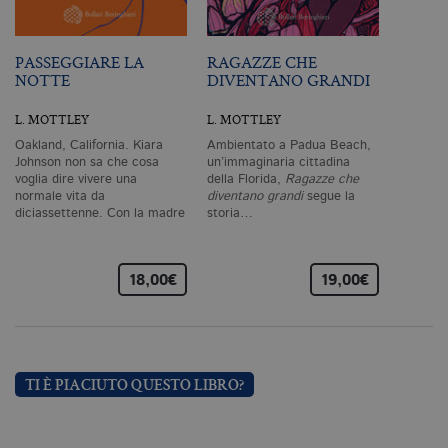
ri
pr
co
co
PASSEGGIARE LA
RAGAZZE CHE
vi
NOTTE
DIVENTANO GRANDI
ne
il
co
L. MOTTLEY
L. MOTTLEY
C
Sc
Oakland, California. Kiara
Ambientato a Padua Beach,
fu
Johnson non sa che cosa
un’immaginaria cittadina
co
voglia dire vivere una
della Florida,
Ragazze che
_ga
.bollatiboringhieri.it
2 anni
Q
normale vita da
diventano grandi
segue la
di
diciassettenne. Con la madre
storia…
as
ospite…
G
Un
An
u
18,00€
19,00€
a
si
de
an
c
ut
G
TI È PIACIUTO QUESTO LIBRO?
Q
vi
pe
ut
a