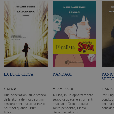
n
ge
m
c
id
de
in
ri
pa
si
pe
da
vi
se
ca
ra
an
_gid
.bollatiboringhieri.it
1 giorno
Q
è 
LA LUCE CIECA
RANDAGI
PANIC
G
SHTE
An
M
ag
S. EVERS
M. AMERIGHI
S. ALEI
va
pe
Due generazioni sullo sfondo
A Pisa, in un appartamento
Per lung
pa
della storia dei nostri ultimi
zeppo di quadri e strumenti
condizio
e 
ut
sessant’anni. Tutto ha inizio
musicali affacciato sulla
dell’Eur
co
nel 1959 quando Drum –
Torre pendente, Pietro
conside
te
figlio…
Benati aspetta di