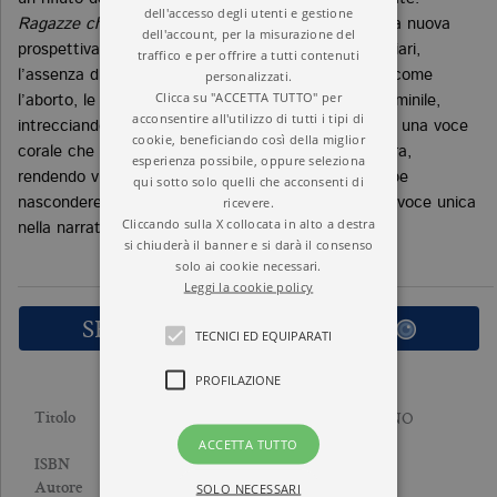
dell'accesso degli utenti e gestione
Ragazze che diventano grandi
riesce a regalarci una nuova
dell'account, per la misurazione del
prospettiva sulle relazioni affettive, le cicatrici familiari,
traffico e per offrire a tutti contenuti
personalizzati.
l’assenza di sostegno istituzionale, e affronta temi come
Clicca su "ACCETTA TUTTO" per
l’aborto, le relazioni queer e l’autoaffermazione femminile,
acconsentire all'utilizzo di tutti i tipi di
intrecciando le singole storie delle protagoniste con una voce
cookie, beneficiando così della miglior
corale che dà corpo a una maternità ribelle e sincera,
esperienza possibile, oppure seleziona
rendendo visibili esistenze che la società preferirebbe
qui sotto solo quelli che acconsenti di
ricevere.
nascondere. E Leila Mottley si conferma come una voce unica
Cliccando sulla X collocata in alto a destra
nella narrativa americana.
si chiuderà il banner e si darà il consenso
solo ai cookie necessari.
Leggi la cookie policy
SFOGLIA LE PRIME PAGINE
TECNICI ED EQUIPARATI
PROFILAZIONE
RAGAZZE CHE DIVENTANO
Titolo
GRANDI
ACCETTA TUTTO
9788833944050
ISBN
LEILA MOTTLEY
SOLO NECESSARI
Autore