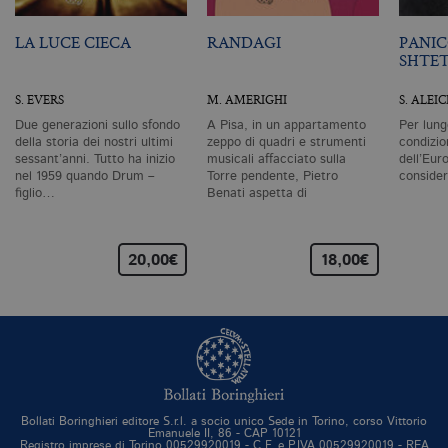
pa
si
pe
LA LUCE CIECA
RANDAGI
PANIC
da
SHTE
vi
se
ca
S. EVERS
M. AMERIGHI
S. ALEI
ra
an
Due generazioni sullo sfondo
A Pisa, in un appartamento
Per lung
_gid
.bollatiboringhieri.it
1 giorno
Q
della storia dei nostri ultimi
zeppo di quadri e strumenti
condizio
è 
sessant’anni. Tutto ha inizio
musicali affacciato sulla
dell’Eur
G
nel 1959 quando Drum –
Torre pendente, Pietro
conside
An
figlio…
Benati aspetta di
M
scomparire.…
ag
va
pe
pa
20,00€
18,00€
e 
ut
co
te
de
vi
di
_gat_UA-96327731-1
.bollatiboringhieri.it
1 minuto
Si
co
pa
i
Bollati Boringhieri editore S.r.l. a socio unico Sede in Torino, corso Vittorio
Emanuele II, 86 - CAP 10121
G
Registro imprese di Torino 00529920019 - C.F. e P.IVA 00529920019 - REA