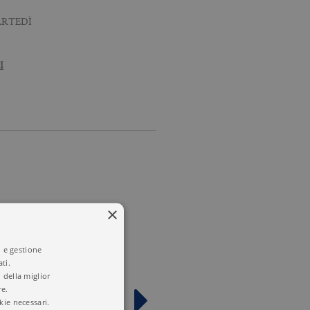
ARTEDÌ
I
×
i e gestione
ti.
 della miglior
re.
kie necessari.