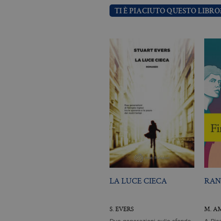
TI È PIACIUTO QUESTO LIBRO
_gid
.bo
_gat_UA-96327731-1
.bo
Nome
Dominio
_fbp
.bollatiboringhieri
LA LUCE CIECA
RAN
S. EVERS
M. A