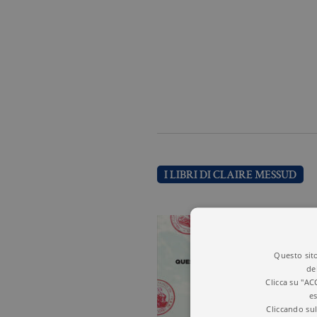
I LIBRI DI CLAIRE MESSUD
Questo sito
de
Clicca su "AC
es
Cliccando sul