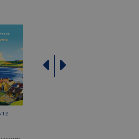
e del cliente. È incluso in
re i dati di visitatori,
rizza e aggiorna un valore
contare e tenere traccia
le Analytics, in cui
ficativo univoco
iazione del cookie _gat che
ati da Google su siti Web ad
come offerte in tempo reale
NTE
L’APPARENZA DELLE
LA DONNA DEL LAG
COSE
E. BRUNDAGE
L. LIPPMAN