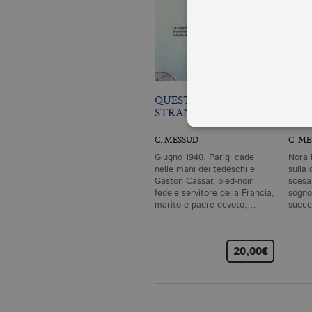
QUESTA NOSTRA
LA 
STRANA STORIA
DI 
C. MESSUD
C. M
Giugno 1940. Parigi cade
Nora 
nelle mani dei tedeschi e
sulla
I cookie tecnici sono stretta
Gaston Cassar, pied-noir
scesa
dell'account. Il sito Web non
fedele servitore della Francia,
sogno 
Garante, i cookie analitici 
marito e padre devoto,…
succ
Nome
Do
CookieScriptConsent
.bo
20,00€
_ga
.bo