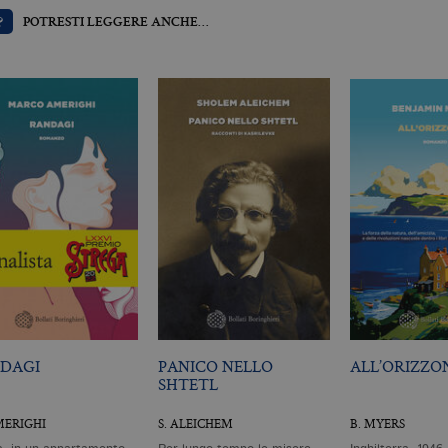
un numero generato in modo casuale come identificator
ogni richiesta di pagina in un sito e utilizzato per calcola
?
POTRESTI LEGGERE ANCHE…
sessioni e campagne per i rapporti di analisi dei siti.
llatiboringhieri.it
1 giorno
Questo cookie è impostato da Google Analytics. Memo
univoco per ogni pagina visitata e viene utilizzato per 
delle visualizzazioni di pagina.
llatiboringhieri.it
1 minuto
Si tratta di un cookie di tipo pattern impostato da Goog
l'elemento pattern sul nome contiene il numero identi
dell'account o del sito Web a cui si riferisce. È una var
viene utilizzato per limitare la quantità di dati registr
alto volume di traffico.
Scadenza
Descrizione
.it
3 mesi
Utilizzato da Facebook per fornire una serie di prodotti pubblicitari 
da inserzionisti di terze parti
DAGI
PANICO NELLO
ALL’ORIZZO
SHTETL
MERIGHI
S. ALEICHEM
B. MYERS