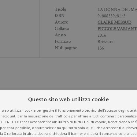
LA DONNA DEL M
Titolo
9788833928173
ISBN
CLAIRE MESSUD
Autore
PICCOLE VARIANT
Collana
2016
Anno
Brossura
Formato
136
N° di pagine
Questo sito web utilizza cookie
 web utilizza i cookie per gestire il funzionamento tecnico dell'accesso degli utent
ll'account, per la misurazione del traffico e per offrire a tutti contenuti personalizza
CETTA TUTTO" per acconsentire all'utilizzo di tutti i tipi di cookie, beneficiando così
perienza possibile, oppure seleziona qui sotto solo quelli che acconsenti di riceve
la X collocata in alto a destra si chiuderà il banner e si darà il consenso solo ai coo