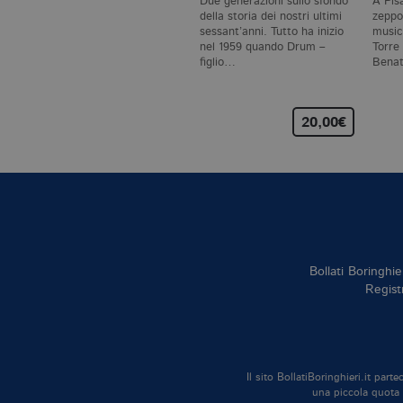
Due generazioni sullo sfondo
A Pis
della storia dei nostri ultimi
zeppo
sessant’anni. Tutto ha inizio
musica
nel 1959 quando Drum –
Torre
figlio…
Benat
scom
20,00€
Bollati Boringhie
Regist
Il sito BollatiBoringhieri.it par
una piccola quota d