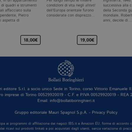
a, in un appartamento
Per lungo tempo le misere
Inghilterra, 1946.
 di quadri e strumenti
condizioni di vita negli
shtetl
successiva alla 
li affacciato sulla
dell’Europa orientale furono
della Seconda g
 pendente, Pietro
considerate con disprezzo…
mondiale, Robert
i aspetta di
anni, decide di…
parire.…
18,00€
19,00€
ri editore S.r.l. a socio unico Sede in Torino, corso Vittorio Emanuele 
ro imprese di Torino 00529920019 - C.F. e P.IVA 00529920019 - REA
Email: info@bollatiboringhieri.it
Gruppo editoriale Mauri Spagnol S.p.A. -
Privacy Policy
tecipa ai programmi di affiliazione dei negozi IBS.it e Amazon EU, forme di accordo 
ei ricavi sui prodotti linkati e poi acquistati dagli utenti, senza variazione di prezz