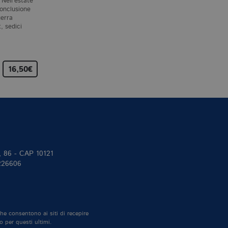
 Nell’estate
Un tardo pomeriggio
Baltimora, 1966. Dopo
conclusione
d’inverno nello stato di New
diciotto anni di matrimonio,
uerra
York, George Clare torna a
Maddie Schwartz,
, sedici
casa e trova la moglie
consapevole che nella sua
assassinata e la figlia…
dedizione alla vita di moglie
madre…
16,50€
14,00€
18,00€
II, 86 - CAP 10121
 226606
che consentono ai siti di recepire
o per questi ultimi.