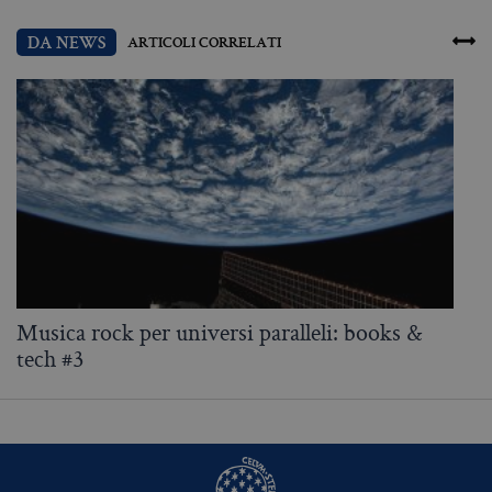
DA NEWS
ARTICOLI CORRELATI
Musica rock per universi paralleli: books &
D
tech #3
"
i