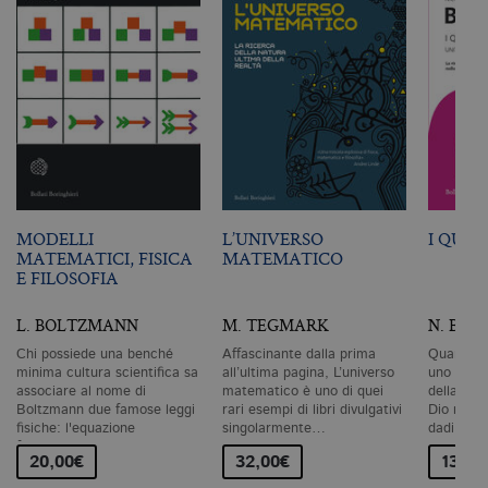
MODELLI
L’UNIVERSO
I QUAN
MATEMATICI, FISICA
MATEMATICO
E FILOSOFIA
L. BOLTZMANN
M. TEGMARK
N. BOH
Chi possiede una benché
Affascinante dalla prima
Quando Al
minima cultura scientifica sa
all’ultima pagina, L’universo
uno dei p
associare al nome di
matematico è uno di quei
della sto
Boltzmann due famose leggi
rari esempi di libri divulgativi
Dio non p
fisiche: l'equazione
singolarmente…
dadi, di 
fondamentale…
20,00€
32,00€
13,00