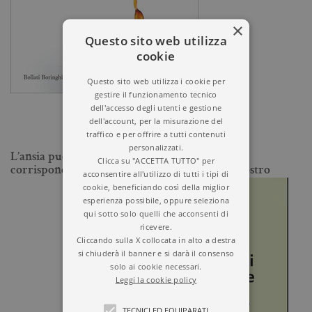
×
Questo sito web utilizza
cookie
Questo sito web utilizza i cookie per
gestire il funzionamento tecnico
dell'accesso degli utenti e gestione
dell'account, per la misurazione del
traffico e per offrire a tutti contenuti
personalizzati.
L’ansia può essere il risultato di una mancata
Clicca su "ACCETTA TUTTO" per
corrispondenza tra l’ambiente moderno e il nostro
acconsentire all'utilizzo di tutti i tipi di
cookie, beneficiando così della miglior
esperienza possibile, oppure seleziona
qui sotto solo quelli che acconsenti di
ricevere.
Cliccando sulla X collocata in alto a destra
si chiuderà il banner e si darà il consenso
solo ai cookie necessari.
Leggi la cookie policy
TECNICI ED EQUIPARATI