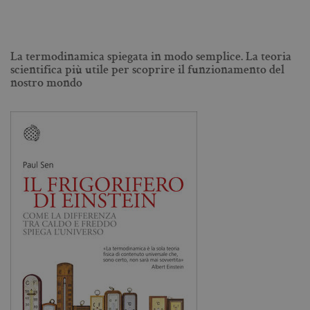
An
M
ag
va
pe
pa
La termodinamica spiegata in modo semplice. La teoria
e 
scientifica più utile per scoprire il funzionamento del
ut
co
nostro mondo
te
de
vi
di
_gat_UA-96327731-1
.bollatiboringhieri.it
1 minuto
Si
co
pa
i
G
An
cu
pa
n
il
id
u
de
de
cu
È
va
co