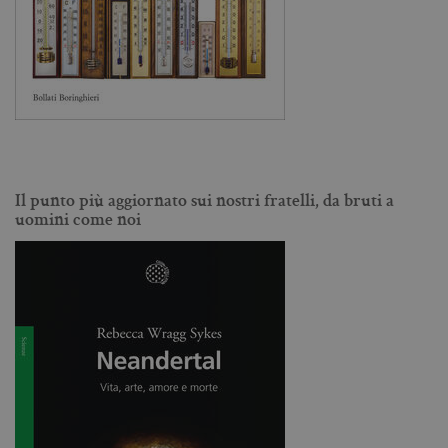
vi
pe
qu
da
da
si
al
tr
Il punto più aggiornato sui nostri fratelli, da bruti a
uomini come noi
Nome
Dominio
Scadenza
Descrizione
_fbp
.bollatiboringhieri.it
3 mesi
Utilizzato
da
Facebook
per fornire
una serie di
prodotti
pubblicitari
come