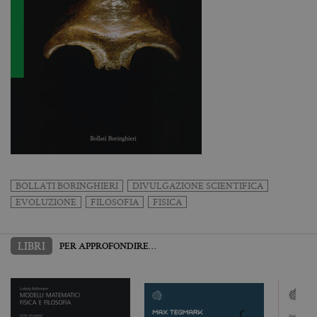
offerte in
tempo reale
da
inserzionisti
di terze
parti
BOLLATI BORINGHIERI
DIVULGAZIONE SCIENTIFICA
EVOLUZIONE
FILOSOFIA
FISICA
LIBRI
PER APPROFONDIRE…