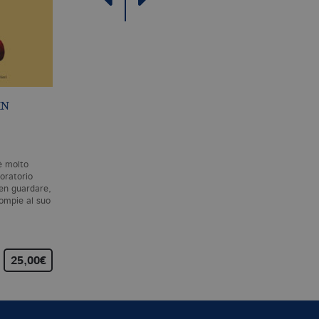
IN
LA SCIENZA IN
CUCINA
P. BARHAM
è molto
Una cucina non è molto
oratorio
diversa da un laboratorio
ben guardare,
scientiﬁco e, a ben guardare,
 compie al suo
l’attività che si compie…
25,00€
15,00€