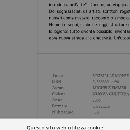
introdotto nell'arte". Dunque, un viaggio a
Dei segni lasciati da artisti, scrittori, reg
numeri come mistero, racconto o simbolo, 
Numeri e segni, simboli e leggi, strutture 
le logiche: tutto diventa possibile, inventa
apre nuove strade alla creatività. Un'utopia
VISIBILI ARMONIE
Titolo
9788833917290
ISBN
MICHELE EMMER
Autore
NUOVA CULTURA
Collana
2006
Anno
Cartonato
Formato
430
N° di pagine
Questo sito web utilizza cookie