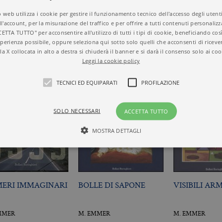
 web utilizza i cookie per gestire il funzionamento tecnico dell'accesso degli utent
ll'account, per la misurazione del traffico e per offrire a tutti contenuti personalizza
CETTA TUTTO" per acconsentire all'utilizzo di tutti i tipi di cookie, beneficiando così
perienza possibile, oppure seleziona qui sotto solo quelli che acconsenti di riceve
la X collocata in alto a destra si chiuderà il banner e si darà il consenso solo ai coo
Leggi la cookie policy
TECNICI ED EQUIPARATI
PROFILAZIONE
SOLO NECESSARI
ACCETTA TUTTO
MOSTRA DETTAGLI
Tecnici ed equiparati
Profilazione
ERI IMMAGINARI
BOLLE DI SAPONE
VISIBILI AR
mente necessari, consentono la funzionalità del sito Web principale come l'accesso degli
 può essere utilizzato correttamente senza i cookie strettamente necessari. Col rispetto 
sono equiparati ai tecnici e dunque non necessitano del consenso.
MMER
M. EMMER
M. EMMER
minio
Scadenza
Descrizione