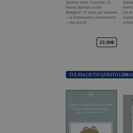
Quante volte, a scuola, ci
Spess
CookieScriptConsent
.bo
hanno esortati a non
memor
divagare? Ci sono poi materie
tra le
– la matematica innanzitutto
matem
– che ancor…
cinem
_ga
.bo
22,00€
_gid
.bo
_gat_UA-96327731-1
.bo
TI È PIACIUTO QUESTO LIBRO
Nome
Dominio
_fbp
.bollatiboringhieri