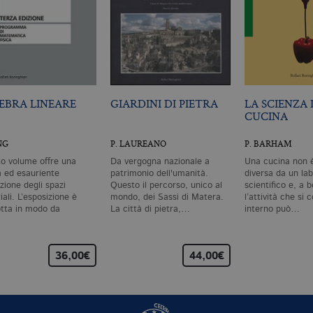
EBRA LINEARE
GIARDINI DI PIETRA
LA SCIENZA 
CUCINA
NG
P. LAUREANO
P. BARHAM
o volume offre una
Da vergogna nazionale a
Una cucina non 
a ed esauriente
patrimonio dell'umanità.
diversa da un lab
zione degli spazi
Questo il percorso, unico al
scientifico e, a 
iali. L’esposizione è
mondo, dei Sassi di Matera.
l’attività che si
tta in modo da
La città di pietra,…
interno può…
mpagnare…
36,00€
44,00€