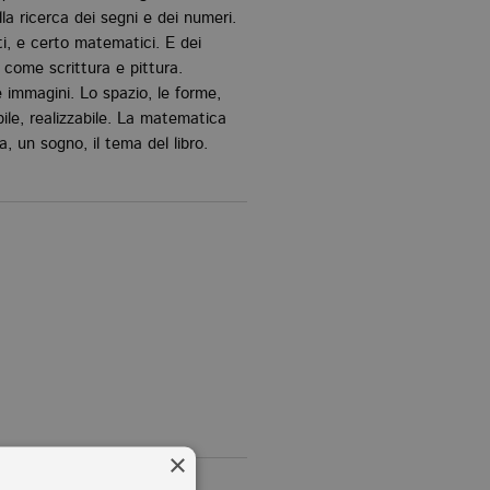
lla ricerca dei segni e dei numeri.
isti, e certo matematici. E dei
come scrittura e pittura.
e immagini. Lo spazio, le forme,
bile, realizzabile. La matematica
, un sogno, il tema del libro.
×