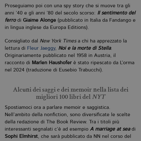
vi
Proseguiamo poi con una spy story che si muove tra gli
se
ca
anni ’40 e gli anni ’80 del secolo scorso:
Il sentimento del
ra
ferro
di
Giaime Alonge
(pubblicato in Italia da Fandango e
an
in lingua inglese da Europa Editions).
_gid
.bollatiboringhieri.it
1 giorno
Q
è 
G
Consigliato dal
New York Times
a chi ha apprezzato la
An
lettura di
Fleur Jaeggy
,
Noi e la morte di Stella
.
M
ag
Originariamente pubblicato nel 1958 in Austria, il
va
pe
racconto di
Marlen Haushofer
è stato ripescato da L’orma
pa
nel 2024 (traduzione di Eusebio Trabucchi).
e 
ut
co
te
de
Alcuni dei saggi e dei memoir nella lista dei
vi
migliori 100 libri del
NYT
di
_gat_UA-96327731-1
.bollatiboringhieri.it
1 minuto
Si
Spostiamoci ora a parlare memoir e saggistica.
co
Nell’ambito della nonfiction, sono diversificate le scelte
pa
i
della redazione di The Book Review. Tra i titoli più
G
An
interessanti segnalati c’è ad esempio
A marriage at sea
di
cu
Sophi Elmhirst
, che sarà pubblicato da NN nel corso del
pa