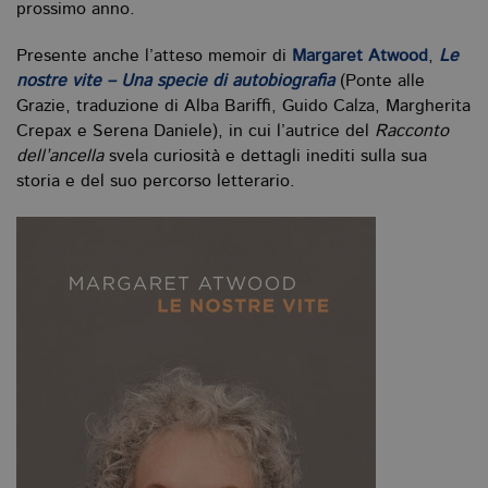
n
prossimo anno.
il
id
u
Presente anche l’atteso memoir di
Margaret Atwood
,
Le
de
de
nostre vite – Una specie di autobiografia
(Ponte alle
cu
Grazie, traduzione di Alba Bariffi, Guido Calza, Margherita
È
va
Crepax e Serena Daniele), in cui l’autrice del
Racconto
co
vi
dell’ancella
svela curiosità e dettagli inediti sulla sua
pe
storia e del suo percorso letterario.
qu
da
da
si
al
tr
Nome
Dominio
Scadenza
Descrizione