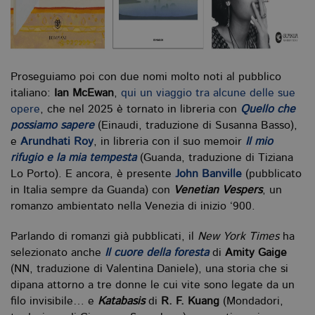
Proseguiamo poi con due nomi molto noti al pubblico
italiano:
Ian McEwan
,
qui un viaggio tra alcune delle sue
opere
, che nel 2025 è tornato in libreria con
Quello che
possiamo sapere
(Einaudi, traduzione di Susanna Basso),
e
Arundhati Roy
, in libreria con il suo memoir
Il mio
rifugio e la mia tempesta
(Guanda, traduzione di Tiziana
Lo Porto). E ancora, è presente
John Banville
(pubblicato
in Italia sempre da Guanda) con
Venetian Vespers
, un
romanzo ambientato nella Venezia di inizio ‘900.
Parlando di romanzi già pubblicati, il
New York Times
ha
selezionato anche
Il cuore della foresta
di
Amity Gaige
(NN, traduzione di Valentina Daniele), una storia che si
dipana attorno a tre donne le cui vite sono legate da un
filo invisibile… e
Katabasis
di
R. F. Kuang
(Mondadori,