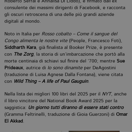
Roberto Serrai e Annalisa Di Liddo), è firmato dall’ex
consulente dei massimi dirigenti di Facebook, e racconta
gli oscuri retroscena di una delle più grandi aziende
digitali al mondo.
Noto in Italia per
Rosso cobalto – Come il sangue del
Congo alimenta le nostre vite
(People, Francesco Foti),
Siddharth Kara
, già finalista al Booker Prize, è presente
con
The Zorg
, la storia di un’imbarcazione che portò alla
morte centinaia di schiavi sul finire del ‘700; mentre
Sue
Prideaux
, autrice di
Io sono dinamite
per DeAgostini
(traduzione di Luisa Agnese Dalla Fontana), viene citata
con
Wild Thing – A life of Paul Gauguin
.
Nella lista dei migliori 100 libri del 2025 per il
NYT
, anche
il libro vincitore del National Book Award 2025 per la
saggistica:
Un giorno tutti diranno di essere stati contro
(Gramma Feltrinelli, traduzione di Gioia Guerzoni) di
Omar
El Akkad
.