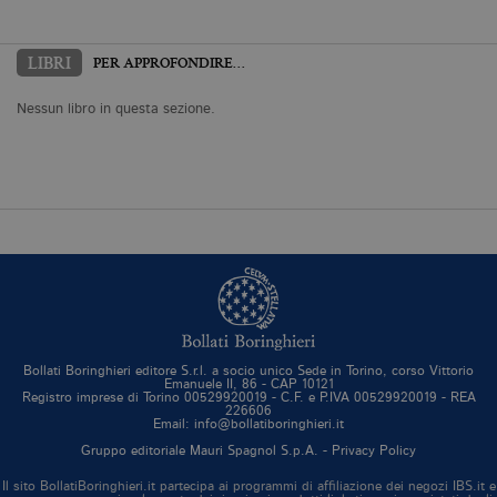
LIBRI
PER APPROFONDIRE…
Nessun libro in questa sezione.
Bollati Boringhieri editore S.r.l. a socio unico Sede in Torino, corso Vittorio
Emanuele II, 86 - CAP 10121
Registro imprese di Torino 00529920019 - C.F. e P.IVA 00529920019 - REA
226606
Email: info@bollatiboringhieri.it
Gruppo editoriale Mauri Spagnol S.p.A. -
Privacy Policy
Il sito BollatiBoringhieri.it partecipa ai programmi di affiliazione dei negozi IBS.