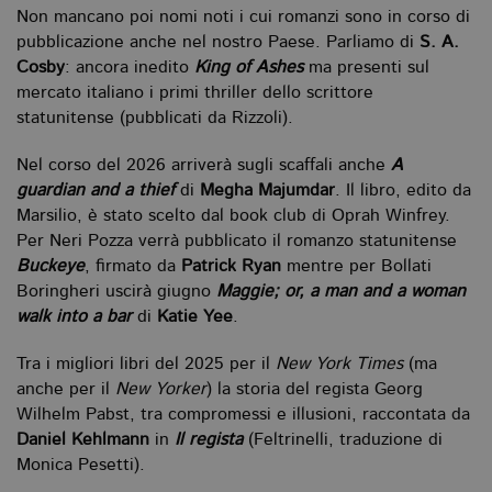
Non mancano poi nomi noti i cui romanzi sono in corso di
_ga
.bollatiboringhieri.it
2 anni
Q
pubblicazione anche nel nostro Paese. Parliamo di
S. A.
di
as
Cosby
: ancora inedito
King of Ashes
ma presenti sul
G
Un
mercato italiano i primi thriller dello scrittore
An
statunitense (pubblicati da Rizzoli).
u
a
si
Nel corso del 2026 arriverà sugli scaffali anche
A
de
an
guardian and a thief
di
Megha Majumdar
. Il libro, edito da
c
ut
Marsilio, è stato scelto dal book club di Oprah Winfrey.
G
Per Neri Pozza verrà pubblicato il romanzo statunitense
Q
vi
Buckeye
, firmato da
Patrick Ryan
mentre per Bollati
pe
ut
Boringheri uscirà giugno
Maggie; or, a man and a woman
a
walk into a bar
di
Katie Yee
.
n
ge
m
Tra i migliori libri del 2025 per il
New York Times
(ma
c
id
anche per il
New Yorker
) la storia del regista Georg
de
in
Wilhelm Pabst, tra compromessi e illusioni, raccontata da
ri
Daniel Kehlmann
in
Il regista
(Feltrinelli, traduzione di
pa
si
Monica Pesetti).
pe
da