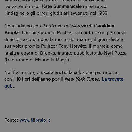
che ha fatto epoca
(Utet, traduzione di Claudia
Durastanti) in cui
Kate Summerscale
ricostruisce
l’indagine e gli errori giudiziari avvenuti nel 1953.
Concludiamo con
Ti ritrovo nel silenzio
di
Geraldine
Brooks
: l’autrice premio Pulitzer racconta il suo percorso
di accettazione dopo la morte del marito, il giornalista a
sua volta premio Pulitzer Tony Horwitz. Il memoir, come
le altre opere di Brooks, è stato pubblicato da Neri Pozza
(traduzione di Marinella Magri)
Nel frattempo, è uscita anche la selezione più ridotta,
con i
10 libri dell’anno
per il
New York Times
.
La trovate
qui
…
Fonte:
www.illibraio.it