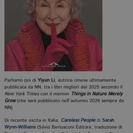
_fbp
.bollatiboringhieri.it
3 mesi
Utilizzato
da
Facebook
per fornire
una serie di
prodotti
pubblicitari
come
offerte in
tempo reale
da
inserzionisti
di terze
parti
Parliamo poi di
Yiyun Li
, autrice cinese ultimamente
pubblicata da NN, tra i libri migliori del 2025 secondo il
New York Times
con il memoir
Things in Nature Merely
Grow
(che sarà pubblicato nell’autunno 2026 sempre da
NN).
Di recente uscita in Italia,
Careless People
di
Sarah
Wynn-Williams
(Silvio Berlusconi Editore, traduzione di