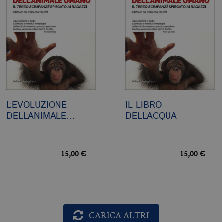
sono equiparati ai tecnici e dunque non necessitano del consenso.
minio
Scadenza
Descrizione
llatiboringhieri.it
1 mese
Questo cookie viene utilizzato dal servizio Cookie-Scri
preferenze di consenso sui cookie dei visitatori. È nece
cookie di Cookie-Script.com funzioni correttamente.
llatiboringhieri.it
2 anni
Questo nome di cookie è associato a Google Universal 
aggiornamento significativo del servizio di analisi pi
Google. Questo cookie viene utilizzato per distinguer
un numero generato in modo casuale come identificator
ogni richiesta di pagina in un sito e utilizzato per calcola
sessioni e campagne per i rapporti di analisi dei siti.
L’EVOLUZIONE
IL LIBRO
llatiboringhieri.it
1 giorno
Questo cookie è impostato da Google Analytics. Memo
DELL’ANIMALE…
DELL’ACQUA
univoco per ogni pagina visitata e viene utilizzato per 
delle visualizzazioni di pagina.
llatiboringhieri.it
1 minuto
Si tratta di un cookie di tipo pattern impostato da Goog
l'elemento pattern sul nome contiene il numero identi
15,00 €
15,00 €
dell'account o del sito Web a cui si riferisce. È una var
viene utilizzato per limitare la quantità di dati registr
alto volume di traffico.
CARICA ALTRI
Scadenza
Descrizione