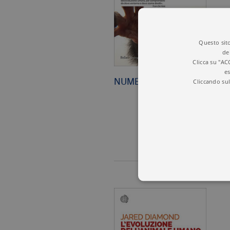
Questo sito
de
Clicca su "AC
es
Cliccando sul
NUMERI INCREDIBILI
15,00 €
I cookie tecnici sono stretta
dell'account. Il sito Web non