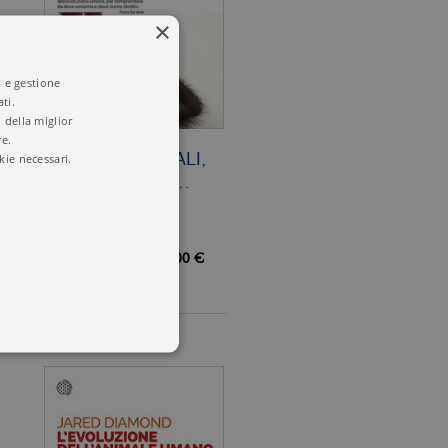
×
i e gestione
ti.
 della miglior
re.
kie necessari.
ORGANI SESSUALI,
EVOLUZIONE E…
16,00 €
 utenti e la gestione
delle condizioni previste dal