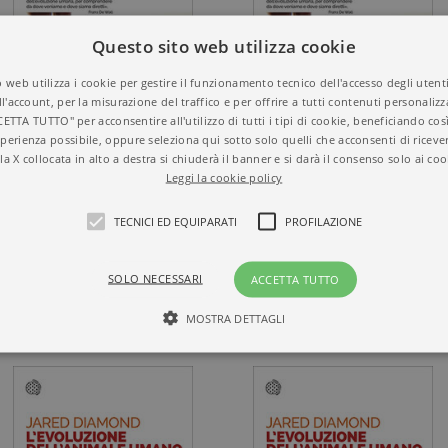
Questo sito web utilizza cookie
 web utilizza i cookie per gestire il funzionamento tecnico dell'accesso degli utent
ll'account, per la misurazione del traffico e per offrire a tutti contenuti personalizza
CETTA TUTTO" per acconsentire all'utilizzo di tutti i tipi di cookie, beneficiando così
perienza possibile, oppure seleziona qui sotto solo quelli che acconsenti di riceve
la X collocata in alto a destra si chiuderà il banner e si darà il consenso solo ai coo
LA FISICA DEI
L’ISTINTO DI
Leggi la cookie policy
PERPLESSI
NARRARE
TECNICI ED EQUIPARATI
PROFILAZIONE
15,00 €
14,00 €
SOLO NECESSARI
ACCETTA TUTTO
MOSTRA DETTAGLI
Tecnici ed equiparati
Profilazione
mente necessari, consentono la funzionalità del sito Web principale come l'accesso degli
 può essere utilizzato correttamente senza i cookie strettamente necessari. Col rispetto 