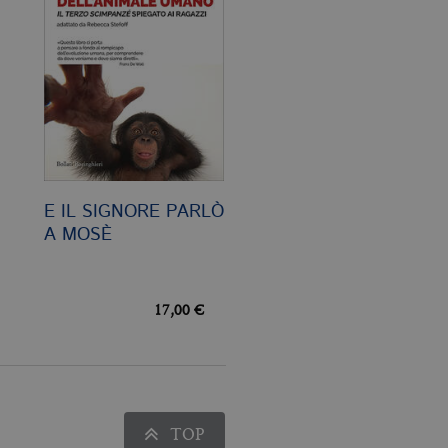
pt.com per ricordare le
ssario che il banner dei
Analytics, che è un
ù comunemente utilizzato da
e utenti unici assegnando
e del cliente. È incluso in
re i dati di visitatori,
E IL SIGNORE PARLÒ
rizza e aggiorna un valore
A MOSÈ
contare e tenere traccia
le Analytics, in cui
ficativo univoco
17,00 €
iazione del cookie _gat che
ati da Google su siti Web ad
TOP