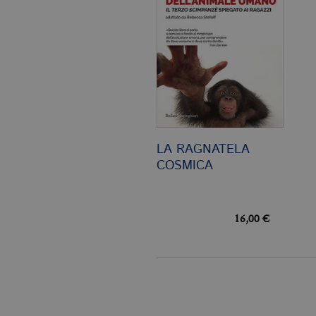
Garante, i cookie analitici 
Nome
Do
CookieScriptConsent
.bo
_ga
.bo
LA RAGNATELA
_gid
.bo
COSMICA
_gat_UA-96327731-1
.bo
16,00 €
Nome
Dominio