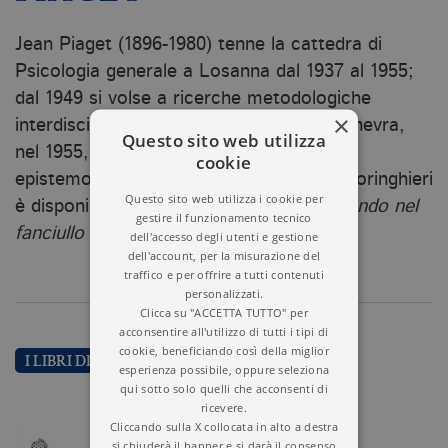
Jean Piaget (1896-1980) tenne la cattedra di
Psicologia generale a Losanna dal 1937 al 1955;
dal 1949 si volse a ricerche metodologiche
×
interdisciplinari, fondando tra l’altro a Ginevra,
Questo sito web utilizza
nel 1955, un Centro internazionale di
cookie
epistemologia genetica. Presso Bollati Boringhieri
Questo sito web utilizza i cookie per
è disponibile
La rappresentazione del mondo nel
gestire il funzionamento tecnico
fanciullo
(2013).
dell'accesso degli utenti e gestione
dell'account, per la misurazione del
traffico e per offrire a tutti contenuti
personalizzati.
Clicca su "ACCETTA TUTTO" per
acconsentire all'utilizzo di tutti i tipi di
cookie, beneficiando così della miglior
I LIBRI DI JEAN PIAGET
esperienza possibile, oppure seleziona
qui sotto solo quelli che acconsenti di
ricevere.
Cliccando sulla X collocata in alto a destra
si chiuderà il banner e si darà il consenso