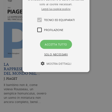
solo ai cookie necessari.
Leggi la cookie policy
TECNICI ED EQUIPARATI
PROFILAZIONE
ACCETTA TUTTO
SOLO NECESSARI
LA
MOSTRA DETTAGLI
RAPPRESENTAZIONE
DEL MONDO NEL…
J. PIAGET
Tecnici ed equiparati
Il bambino non è, come
Profilazione
voleva Rousseau, un
semplice homunculus, ovvero
un uomo in miniatura non
I cookie tecnici sono strettamente
ancora completo, bensì…
necessari, consentono la funzionalità
del sito Web principale come l'accesso
degli utenti e la gestione dell'account. Il