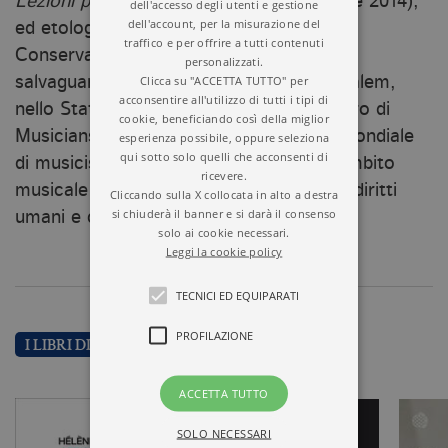
Lezioni private
e
Ritorno a Salem
(2007 e 2014),
dell'accesso degli utenti e gestione
dell'account, per la misurazione del
ed etologa: nel 1999 ha fondato il Wolf
traffico e per offrire a tutti contenuti
Conservation Centre, per la cura e la
personalizzati.
Clicca su "ACCETTA TUTTO" per
salvaguardia dei lupi – situato a South Salem,
acconsentire all'utilizzo di tutti i tipi di
nello Stato di New York. È inoltre membro di
cookie, beneficiando così della miglior
Musicians for Human Rights, una rete mondiale
esperienza possibile, oppure seleziona
qui sotto solo quelli che acconsenti di
di musicisti e persone che lavorano in ambito
ricevere.
musicale per promuovere una cultura di diritti
Cliccando sulla X collocata in alto a destra
si chiuderà il banner e si darà il consenso
umani e cambiamento sociale.
solo ai cookie necessari.
Leggi la cookie policy
TECNICI ED EQUIPARATI
PROFILAZIONE
I LIBRI DI HÉLÈNE GRIMAUD
ACCETTA TUTTO
SOLO NECESSARI