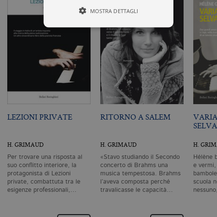
MOSTRA DETTAGLI
Tecnici ed equiparati
Profilazione
I cookie tecnici sono strettamente
necessari, consentono la funzionalità
del sito Web principale come l'accesso
degli utenti e la gestione dell'account. Il
sito Web non può essere utilizzato
LEZIONI PRIVATE
RITORNO A SALEM
VARIA
correttamente senza i cookie
SELV
strettamente necessari. Col rispetto
delle condizioni previste dal Garante, i
cookie analitici sono equiparati ai
H. GRIMAUD
H. GRIMAUD
H. GRI
tecnici e dunque non necessitano del
consenso.
Per trovare una risposta al
«Stavo studiando il Secondo
Hélène 
suo conflitto interiore, la
concerto di Brahms una
e vermi,
Nome
Dominio
Scadenza
De
protagonista di Lezioni
musica tempestosa. Brahms
bambole 
private, combattuta tra le
l’aveva composta perché
scuola n
CookieScriptConsent
.bollatiboringhieri.it
1 mese
Q
esigenze professionali,…
travalicasse le capacità…
nessun
vi
da
C
Sc