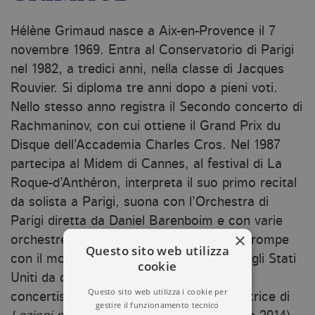
Hélène Grimaud nasce a Aix-en-Provence il 7
novembre 1969. Entra al Conservatorio di Parigi
nel 1982, a tredici anni, nella classe di Jacques
Rouvier. Si diploma tre anni dopo a pieni voti.
Nello stesso anno registra il Secondo concerto di
Rachmaninov, con cui ottiene il Grand Prix du
Disque dell’Accademia Charles Cros. Nel 1987
partecipa al Midem di Cannes, al festival di La
Roque-d’Anthéron, interpreta il suo primo recital
da solista a Parigi, suona con l’Orchestra di
Parigi diretta da Daniel Barenboim e con varie
×
orchestre di diversi paesi. A ventun anni rompe
Questo sito web utilizza
con il mondo francese e si trasferisce negli Stati
cookie
Uniti da dove prosegue la sua attività di
Questo sito web utilizza i cookie per
concertista. Hélène Grimaud è anche autrice di
gestire il funzionamento tecnico