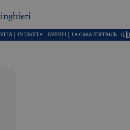
VITÀ
IN USCITA
EVENTI
LA CASA EDITRICE