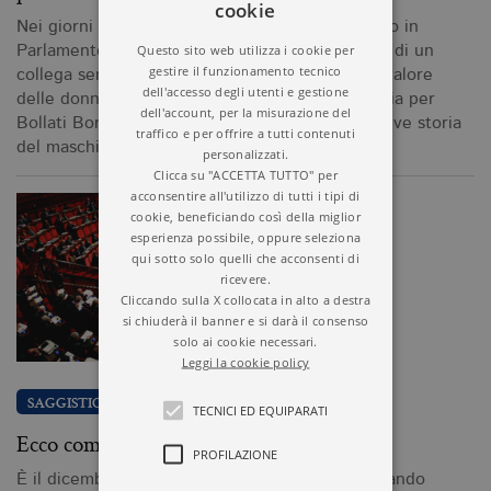
cookie
Nei giorni in cui si discute del gesto osceni visto in
Questo sito web utilizza i cookie per
Parlamento, indirizzatoa una senatrice da parte di un
gestire il funzionamento tecnico
collega senatore e ci si interroga sul ruolo e il valore
dell'accesso degli utenti e gestione
delle donne nella politica italiana, esce in libreria per
dell'account, per la misurazione del
Bollati Boringhieri Stai zitta e va’ in cucina. Breve storia
traffico e per offrire a tutti contenuti
del maschilismo in politica…
personalizzati.
Clicca su "ACCETTA TUTTO" per
acconsentire all'utilizzo di tutti i tipi di
cookie, beneficiando così della miglior
esperienza possibile, oppure seleziona
qui sotto solo quelli che acconsenti di
ricevere.
Cliccando sulla X collocata in alto a destra
si chiuderà il banner e si darà il consenso
solo ai cookie necessari.
Leggi la cookie policy
SAGGISTICA
TECNICI ED EQUIPARATI
Ecco com’è nata la “casta” in Italia
PROFILAZIONE
È il dicembre 1944, la guerra sta ancora devastando