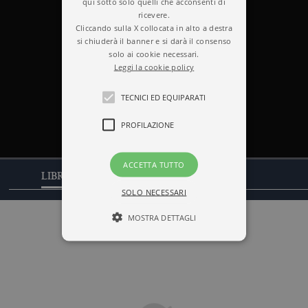
qui sotto solo quelli che acconsenti di
ricevere.
Cliccando sulla X collocata in alto a destra
si chiuderà il banner e si darà il consenso
solo ai cookie necessari.
Leggi la cookie policy
TECNICI ED EQUIPARATI
PROFILAZIONE
ACCETTA TUTTO
CITAZIONI
LIBRI
SOLO NECESSARI
MOSTRA DETTAGLI
Tecnici ed equiparati
Profilazione