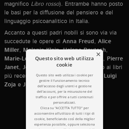
magnifico
Libro rosso
). Entrambe hanno posto
le basi per la diffusione del pensiero e del
linguaggio psicoanalitico in Italia.
Accanto a questi padri nobili si sono via via
succedute le opere di
Anna Freud
,
Alice
Miller
,
Melanie Klein
,
Helene Deutsch
,
×
Questo sito web utilizza
Marie-Louise von Franz
,
Jean Piaget
,
Pierre
cookie
Janet
,
John Bowlby
,
Irvin Yalom
, fino ai libri
Questo sito web utilizza i cookie per
più recenti di
Anna Oliverio Ferraris
,
Luigi
gestire il funzionamento tecnico
Zoja
e
Jerome Kagan
.
dell'accesso degli utenti e gestione
dell'account, per la misurazione del
traffico e per offrire a tutti contenuti
personalizzati.
Clicca su "ACCETTA TUTTO" per
acconsentire all'utilizzo di tutti i tipi di
cookie, beneficiando così della miglior
esperienza possibile, oppure seleziona