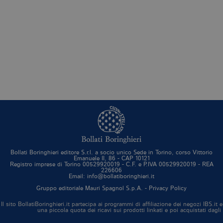
necessari, consentono la funzionalità
del sito Web principale come l'accesso
degli utenti e la gestione dell'account. Il
sito Web non può essere utilizzato
correttamente senza i cookie
strettamente necessari. Col rispetto
delle condizioni previste dal Garante, i
cookie analitici sono equiparati ai
tecnici e dunque non necessitano del
consenso.
Nome
Dominio
Scadenza
De
CookieScriptConsent
.bollatiboringhieri.it
1 mese
Q
vi
da
C
Sc
ri
pr
co
Bollati Boringhieri editore S.r.l. a socio unico Sede in Torino, corso Vittorio
Emanuele II, 86 - CAP 10121
co
Registro imprese di Torino 00529920019 - C.F. e P.IVA 00529920019 - REA
vi
226606
ne
Email: info@bollatiboringhieri.it
il
co
Gruppo editoriale Mauri Spagnol S.p.A. -
Privacy Policy
C
Sc
Il sito BollatiBoringhieri.it partecipa ai programmi di affiliazione dei negozi IBS.
fu
una piccola quota dei ricavi sui prodotti linkati e poi acquistati dagli
co