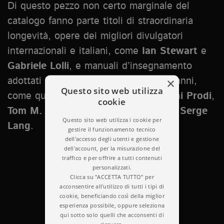
Di questo pezzo non certo marginale del
catalogo fanno parte titoli di straordinaria
longevità, opere dei migliori divulgatori
internazionali e italiani, come
Ian Stewart
e
Gabriele Lolli
, e manuali d’insegnamento
×
adottati in molti atenei per decine di anni,
Questo sito web utilizza
come quelli di
Enrico Giusti
,
Giovanni Prodi
,
cookie
Tom M. Apostol
,
Edoardo Sernesi
e
Serge
Questo sito web utilizza i cookie per
Lang
.
gestire il funzionamento tecnico
dell'accesso degli utenti e gestione
dell'account, per la misurazione del
traffico e per offrire a tutti contenuti
personalizzati.
Clicca su "ACCETTA TUTTO" per
acconsentire all'utilizzo di tutti i tipi di
cookie, beneficiando così della miglior
esperienza possibile, oppure seleziona
qui sotto solo quelli che acconsenti di
ricevere.