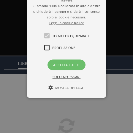
Cliccando sulla X collocata in alto a destra
si chiuderà il banner e si darà il consenso
solo ai cookie necessari.
Leggi la cookie policy
TECNICI ED EQUIPARATI
PROFILAZIONE
CITAZIONI
LIBRI
ACCETTA TUTTO
SOLO NECESSARI
MOSTRA DETTAGLI
Tecnici ed equiparati
Profilazione
I cookie tecnici sono strettamente