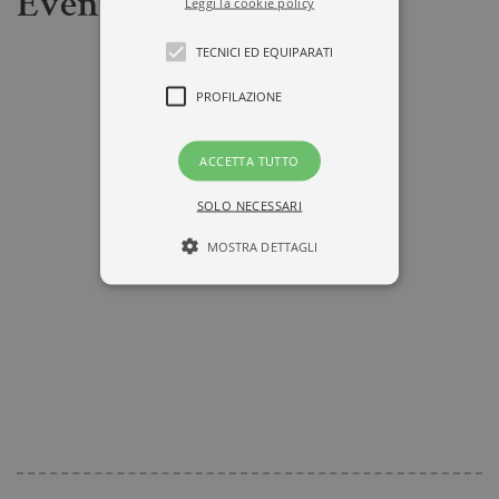
Eventi
Leggi la cookie policy
TECNICI ED EQUIPARATI
PROFILAZIONE
ACCETTA TUTTO
SOLO NECESSARI
MOSTRA DETTAGLI
Tecnici ed equiparati
Profilazione
I cookie tecnici sono strettamente
necessari, consentono la funzionalità
del sito Web principale come l'accesso
degli utenti e la gestione dell'account. Il
sito Web non può essere utilizzato
correttamente senza i cookie