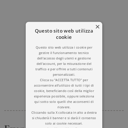
×
Questo sito web utilizza
cookie
Questo sito web utilizza i cookie per
gestire il funzionamento tecnico
dell'accesso degli utenti e gestione
dell'account, per la misurazione del
traffico e per offrire a tutti contenuti
personalizzati.
Clicca su "ACCETTA TUTTO" per
acconsentire all'utilizzo di tutti i tipi di
cookie, beneficiando così della miglior
esperienza possibile, oppure seleziona
qui sotto solo quelli che acconsenti di
ricevere.
Cliccando sulla X collocata in alto a destra
si chiuderà il banner e si darà il consenso
solo ai cookie necessari.