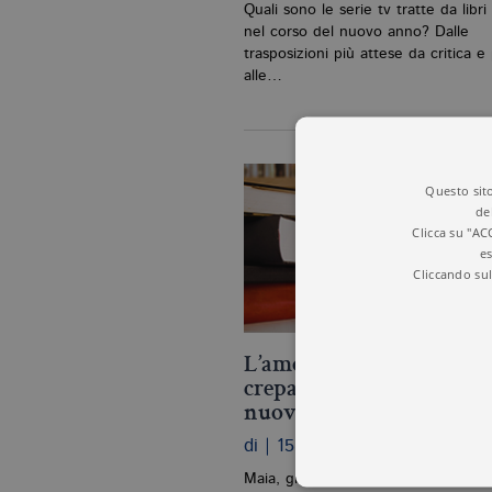
Quali sono le serie tv tratte da libri 
nel corso del nuovo anno? Dalle
trasposizioni più attese da critica e
alle…
Questo sito
de
Clicca su "AC
es
Cliccando sul
L’amore clandestino com
crepa nel ghiaccio: "Alaska
nuovo romanzo di Valen
Maini
di | 15.03.2026
Maia, giovane artista, si lega a Serg