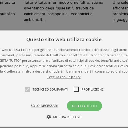
in uscita
Tutte e tutti, in un modo o nell'altro, stiamo
Una selez
diventando degli "spaesati", travolti da
affrontan
 pubblico
cambiamenti sociopolitici, economici e
problema
ambientali…
linguag
Questo sito web utilizza cookie
 web utilizza i cookie per gestire il funzionamento tecnico dell'accesso degli utent
ll'account, per la misurazione del traffico e per offrire a tutti contenuti personalizza
CETTA TUTTO" per acconsentire all'utilizzo di tutti i tipi di cookie, beneficiando così
perienza possibile, oppure seleziona qui sotto solo quelli che acconsenti di riceve
la X collocata in alto a destra si chiuderà il banner e si darà il consenso solo ai coo
Leggi la cookie policy
TECNICI ED EQUIPARATI
PROFILAZIONE
e
Femminismo: libri classici e
"Mome
", il
contemporanei da leggere - La
la co
SOLO NECESSARI
ACCETTA TUTTO
tina
guida
Cath
di Eva Luna Mascolino | 05.03.2026
di Elen
MOSTRA DETTAGLI
io,
Una guida dedicata ai testi - classici e
Un roman