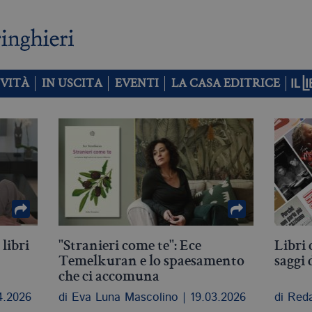
VITÀ
IN USCITA
EVENTI
LA CASA EDITRICE
 libri
"Stranieri come te": Ece
Libri 
Temelkuran e lo spaesamento
saggi d
che ci accomuna
4.2026
di Eva Luna Mascolino | 19.03.2026
di Reda