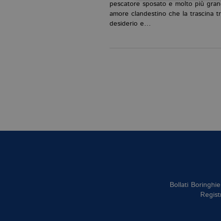
pescatore sposato e molto più gra
amore clandestino che la trascina t
desiderio e…
I cookie tecnici sono stretta
dell'account. Il sito Web non
Garante, i cookie analitici 
Nome
Do
CookieScriptConsent
.bo
_ga
.bo
_gid
.bo
Bollati Boringhie
_gat_UA-96327731-1
.bo
Regist