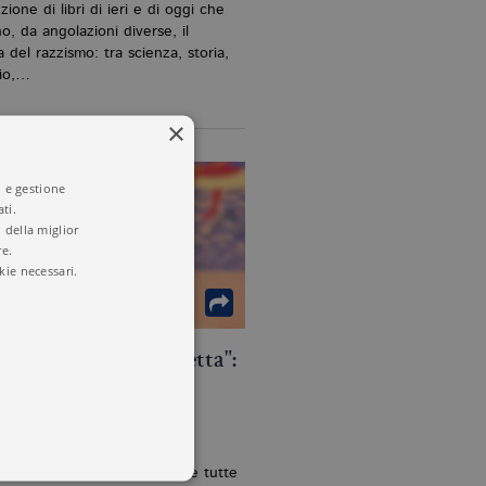
ione di libri di ieri e di oggi che
o, da angolazioni diverse, il
 del razzismo: tra scienza, storia,
gio,…
×
i e gestione
ti.
 della miglior
re.
kie necessari.
nti di gioia imperfetta":
mmedia agrodolce di
erine Newman
a Marinelli | 04.02.2026
zo di verità, tutte relative e tutte