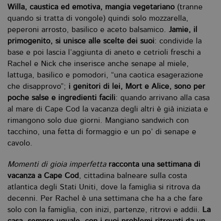
Willa, caustica ed emotiva, mangia vegetariano
(tranne
quando si tratta di vongole) quindi solo mozzarella,
peperoni arrosto, basilico e aceto balsamico.
Jamie, il
primogenito, si unisce alle scelte dei suoi
: condivide la
base e poi lascia l’aggiunta di aneto e cetrioli freschi a
Rachel e Nick che inserisce anche senape al miele,
lattuga, basilico e pomodori, “una caotica esagerazione
che disapprovo”;
i genitori di lei, Mort e Alice, sono per
poche salse e ingredienti facili
: quando arrivano alla casa
al mare di Cape Cod la vacanza degli altri è già iniziata e
rimangono solo due giorni. Mangiano sandwich con
tacchino, una fetta di formaggio e un po’ di senape e
cavolo.
Momenti di gioia imperfetta
racconta una settimana di
vacanza a Cape Cod
, cittadina balneare sulla costa
atlantica degli Stati Uniti, dove la famiglia si ritrova da
decenni. Per Rachel è una settimana che ha a che fare
solo con la famiglia, con inizi, partenze, ritrovi e addii.
La