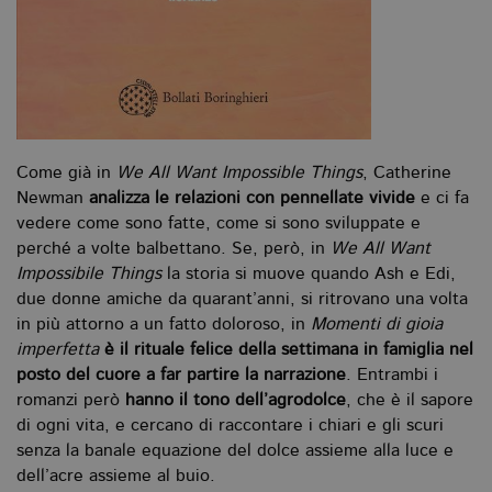
va
pe
pa
e 
ut
co
te
de
vi
di
Come già in
We All Want Impossible Things
, Catherine
_gat_UA-96327731-1
.bollatiboringhieri.it
1 minuto
Si
co
Newman
analizza le relazioni con pennellate vivide
e ci fa
pa
vedere come sono fatte, come si sono sviluppate e
i
G
perché a volte balbettano. Se, però, in
We All Want
An
cu
Impossibile Things
la storia si muove quando Ash e Edi,
pa
due donne amiche da quarant’anni, si ritrovano una volta
n
il
in più attorno a un fatto doloroso, in
Momenti di gioia
id
u
imperfetta
è il rituale felice della settimana in famiglia nel
de
posto del cuore a far partire la narrazione
. Entrambi i
de
cu
romanzi però
hanno il tono dell’agrodolce
, che è il sapore
È
va
di ogni vita, e cercano di raccontare i chiari e gli scuri
co
senza la banale equazione del dolce assieme alla luce e
vi
pe
dell’acre assieme al buio.
qu