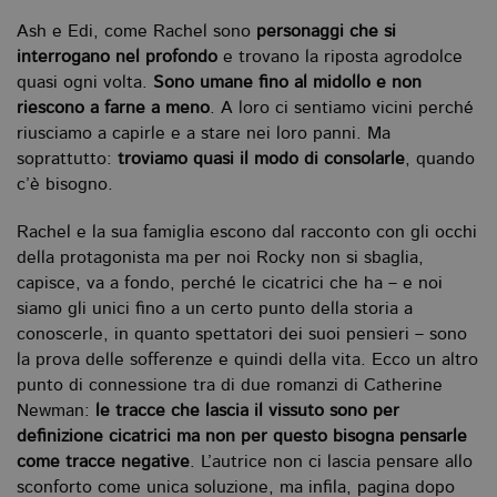
da
da
Ash e Edi, come Rachel sono
personaggi che si
si
al
interrogano nel profondo
e trovano la riposta agrodolce
tr
quasi ogni volta.
Sono umane fino al midollo e non
riescono a farne a meno
. A loro ci sentiamo vicini perché
riusciamo a capirle e a stare nei loro panni. Ma
soprattutto:
troviamo quasi il modo di consolarle
, quando
c’è bisogno.
Rachel e la sua famiglia escono dal racconto con gli occhi
della protagonista ma per noi Rocky non si sbaglia,
capisce, va a fondo, perché le cicatrici che ha – e noi
Nome
Dominio
Scadenza
Descrizione
siamo gli unici fino a un certo punto della storia a
_fbp
.bollatiboringhieri.it
3 mesi
Utilizzato
conoscerle, in quanto spettatori dei suoi pensieri – sono
da
la prova delle sofferenze e quindi della vita. Ecco un altro
Facebook
per fornire
punto di connessione tra di due romanzi di Catherine
una serie di
prodotti
Newman:
le tracce che lascia il vissuto sono per
pubblicitari
definizione cicatrici ma non per questo bisogna pensarle
come
offerte in
come tracce negative
. L’autrice non ci lascia pensare allo
tempo reale
sconforto come unica soluzione, ma infila, pagina dopo
da