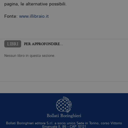
inserzionisti
pagina, le alternative possibili.
di terze
parti
Fonte:
www.illibraio.it
LIBRI
PER APPROFONDIRE…
Nessun libro in questa sezione.
Bollati Boringhieri editore S.r.l. a socio unico Sede in Torino, corso Vittorio
Emanuele II, 86 - CAP 10121