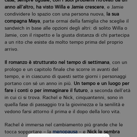
casa, sempre uguale, con i suoi problemi ritrovati da un
anno all’altro, ha visto Willa e Jamie crescere
, e Jamie
condividere lo spazio con una persona nuova,
la sua
compagna Maya
, parte ormai della famiglia che sceglie il
sandwich in base alle opzioni degli altri: di solito Willa o
Jamie, con il rispetto e la giusta distanza di chi partecipa
a un rito che esiste da molto tempo prima del proprio
arrivo.
Il romanzo è strutturato nel tempo di settimana
, con un
prologo e un capitolo finale che scorre in avanti del
tempo, e in ciascuno di questi sette giorni i personaggi
portano con sé un anno in più.
Un tempo e un luogo per
fare i conti o per immaginare il futuro
, a seconda dell’età
in cui ci si trova. Rachel e Nick, cinquantenni, sono in
quella fase di passaggio tra la giovinezza e la senilità e
vedono farsi attorno il prima e il dopo della loro vita.
Rachel è immersa nel cambiamento più grande che le
tocca sopportare – la
menopausa
– e
Nick le sembra