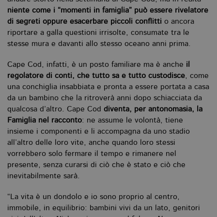
Nome
Dominio
Scadenza
De
niente come i “momenti in famiglia” può essere rivelatore
di segreti oppure esacerbare piccoli conflitti
o ancora
CookieScriptConsent
.bollatiboringhieri.it
1 mese
Q
vi
riportare a galla questioni irrisolte, consumate tra le
da
C
stesse mura e davanti allo stesso oceano anni prima.
Sc
ri
pr
Cape Cod, infatti, è un posto familiare ma è anche
il
co
regolatore di conti, che tutto sa e tutto custodisce
, come
co
vi
una conchiglia insabbiata e pronta a essere portata a casa
ne
il
da un bambino che la ritroverà anni dopo schiacciata da
co
qualcosa d’altro. Cape Cod
diventa, per antonomasia, la
C
Sc
Famiglia nel racconto
: ne assume le volontà, tiene
fu
co
insieme i componenti e li accompagna da uno stadio
all’altro delle loro vite, anche quando loro stessi
_ga
.bollatiboringhieri.it
2 anni
Q
di
vorrebbero solo fermare il tempo e rimanere nel
as
presente, senza curarsi di ciò che è stato e ciò che
G
Un
inevitabilmente sarà.
An
u
a
“La vita è un dondolo e io sono proprio al centro,
si
de
immobile, in equilibrio: bambini vivi da un lato, genitori
an