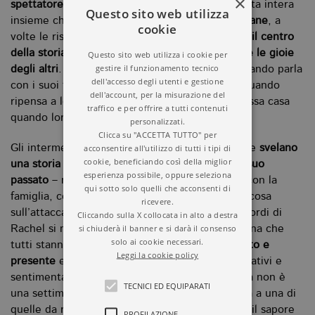
×
spettatore
, con i suoi modi e le parole di una vita intera
Questo sito web utilizza
insieme che sono diventate più ruvide,
più lontane
, a
cookie
volte le risultano quasi insopportabili. Rachel è
il centro
della storia, è la lente con cui vediamo le crisi e le gioie
Questo sito web utilizza i cookie per
gestire il funzionamento tecnico
degli altri
. La scopriamo interessata alla vita quando parla
dell'accesso degli utenti e gestione
con i suoi figli e con Maya, oppure nostalgica quando
dell'account, per la misurazione del
ripensa a loro e alle estati passate in quella stessa casa
traffico e per offrire a tutti contenuti
quando loro erano dei bambini.
personalizzati.
Clicca su "ACCETTA TUTTO" per
acconsentire all'utilizzo di tutti i tipi di
Gli intermezzi che Catherine Newman costruisce
svelano
cookie, beneficiando così della miglior
una storia nella storia che riguarda Rachel e il suo
esperienza possibile, oppure seleziona
passato
– ma indirettamente hanno a che fare con la
qui sotto solo quelli che acconsenti di
famiglia, con il suo matrimonio e ci dicono qualcosa
ricevere.
sull’attaccamento della donna a Cape Cod. I ricordi di
Cliccando sulla X collocata in alto a destra
si chiuderà il banner e si darà il consenso
Rachel si mescolano emotivamente alla settimana che
solo ai cookie necessari.
tutti stanno vivendo, in
un andirivieni tra passato e
Leggi la cookie policy
presente
e in questo modo sono dei ponti, narrativi e
sentimentali, grazie ai quali capiamo che questa non è
TECNICI ED EQUIPARATI
una settimana come le altre. O meglio: somiglia a una di
quelle da ricordare, linfa della nostalgia, e avrà il sapore
PROFILAZIONE