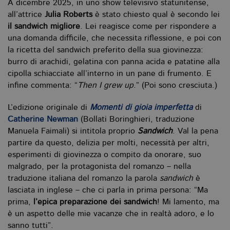
A dicembre 2025, in uno show televisivo statunitense,
all’attrice
Julia Roberts
è stato chiesto qual è secondo lei
il sandwich migliore
. Lei reagisce come per rispondere a
una domanda difficile, che necessita riflessione, e poi con
la ricetta del sandwich preferito della sua giovinezza:
burro di arachidi, gelatina con panna acida e patatine alla
cipolla schiacciate all’interno in un pane di frumento. E
infine commenta: “
Then I grew up
.” (Poi sono cresciuta.)
L’edizione originale di
Momenti di gioia imperfetta
di
Catherine Newman
(Bollati Boringhieri, traduzione
Manuela Faimali) si intitola proprio
Sandwich
. Val la pena
partire da questo, delizia per molti, necessità per altri,
esperimenti di giovinezza o compito da onorare, suo
malgrado, per la protagonista del romanzo – nella
traduzione italiana del romanzo la parola
sandwich
è
lasciata in inglese – che ci parla in prima persona: “Ma
prima,
l’epica preparazione dei sandwich
! Mi lamento, ma
è un aspetto delle mie vacanze che in realtà adoro, e lo
sanno tutti”.