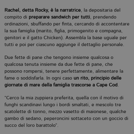
Rachel, detta Rocky, è la narratrice
, la depositaria del
compito di
preparare sandwich per tutti
, prendendo
ordinazioni, sbuffando per finta, cercando di accontentare
la sua famiglia (marito, figlia, primogenito e compagna,
genitori e il gatto Chicken). Assembla la base uguale per
tutti e poi per ciascuno aggiunge il dettaglio personale.
Due fette di pane che tengono insieme qualcosa o
qualcosa tenuta insieme da due fette di pane, che
possono rompersi, tenere perfettamente, alimentare la
fame o soddisfarla. In ogni caso
un rito, principio delle
giornate di mare della famiglia trascorse a Cape Cod
.
“Cerco la mia zuppiera preferita, quella con il motivo di
funghi scandinavi lungo i bordi smaltati, e mescolo tre
scatolette di tonno, mezzo vasetto di maionese, qualche
gambo di sedano, peperoncini sottaceto con un goccio di
succo del loro barattolo”.